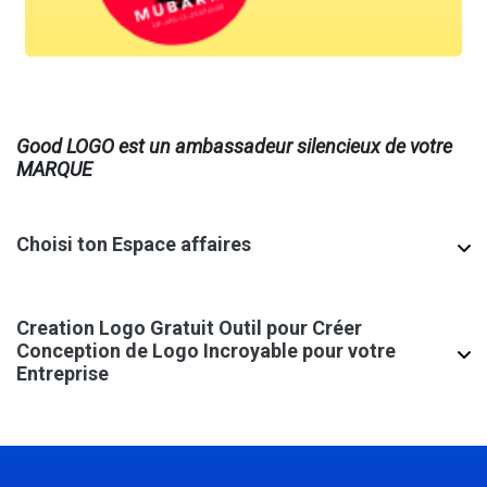
Good LOGO est un ambassadeur silencieux de votre
MARQUE
Choisi ton
Espace affaires
Cela nous aide à créer de meilleurs designs
Commencer à concevoir le logo
Creation Logo Gratuit Outil pour Créer
Conception de Logo Incroyable pour votre
Entreprise
Architecture
Coiffeur
Plage
Beauté
Il n'est pas nécessaire d'engager des designers professionnels
pour concevoir le logo de votre marque, car vous connaissez