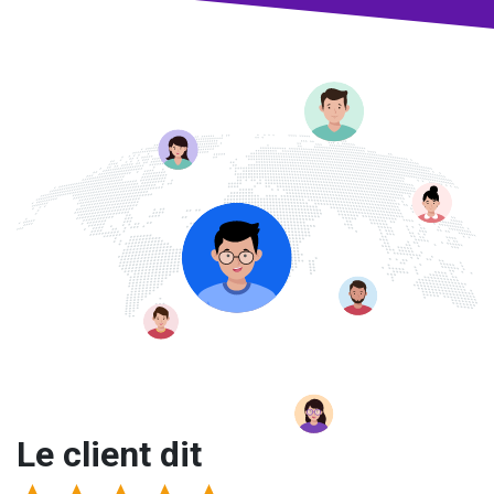
trouverez dans ce créateur de logo des fonctionnalités
exceptionnelles qui pourraient être uniquement disponibles
dans les versions premium d'autres outils. La
confidentialité des clients est notre priorité absolue; c’est
ce qui rend notre service client assez fiable et
expérimenté. Concevez un logo simple ou modifiez son
apparence, vous allez sûrement adorer les logos qui seront
conçus dans notre outil de création de logo.
Le client dit