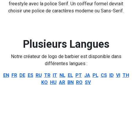
freestyle avec la police Serif. Un coiffeur formel devrait
choisir une police de caractères moderne ou Sans-Serif.
Plusieurs Langues
Notre créateur de logo de barbier est disponible dans
différentes langues :
EN
FR
DE
ES
RU
TR
IT
NL
EL
PT
JA
PL
CS
ID
VI
TH
KO
HU
AR
BN
RO
SV