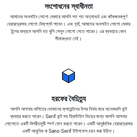
সংশোধনের স্বাধীনতা
আমাদের অনলাইন লোগো মেকারে আপনি শত শত অত্যাশ্চর্য এবং জাঁকজমকপূর্ণ
হেয়ারড্রেসার লোগো টেমপ্লেট পাবেন। এবং হ্যাঁ, আমাদের অনলাইন লোগো মেকার
টুলের মাধ্যমে আপনি যত খুশি সেলুন লোগো পেতে পারেন। এর ব্যবহারে কোন
সীমাবদ্ধতা নেই।
হরফের বৈচিত্র্য
আপনি আপনার নাপিতের দোকানের ক্লায়েন্টদের উপর নির্ভর করে অনেকগুলি ফন্ট
ব্যবহার করতে পারেন। Serif ফন্ট সহ ফ্রিস্টাইল ভিড়ের জন্য আপনি আপনার
লোগোতে একটি বিপরীতমুখী স্পর্শ যোগ করতে পারেন। একটি আনুষ্ঠানিক হেয়ারড্রেসার
একটি আধুনিক বা Sans-Serif টাইপফেস চয়ন করা উচিত।