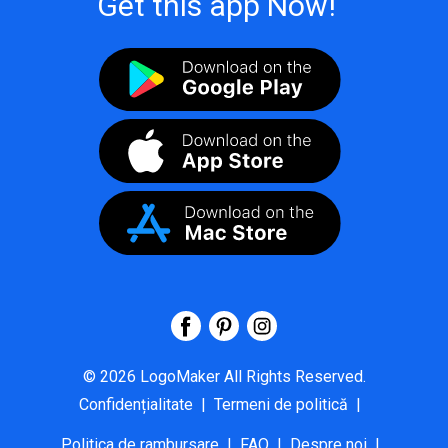
Get this app Now!
©
2026
LogoMaker
All Rights Reserved.
Confidențialitate
|
Termeni de politică
|
Politica de rambursare
|
FAQ
|
Despre noi
|