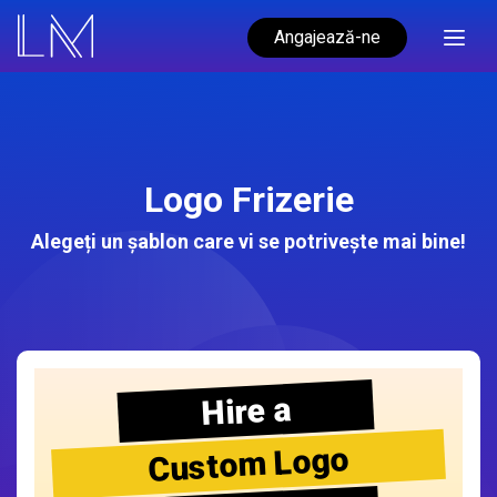
Angajează-ne
Logo Frizerie
Alegeți un șablon care vi se potrivește mai bine!
Hire a
Custom Logo