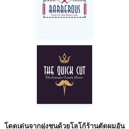
โดดเด่นจากฝูงชนด้วยโลโก้ร้านตัดผมอัน