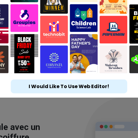
I Would Like To Use Web Editor!
le avec un
coiffure