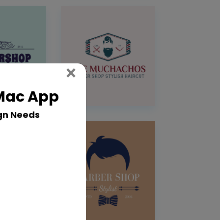
Close
×
 Mac App
gn Needs