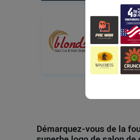
Démarquez-vous de la fou
superbe logo de salon de 