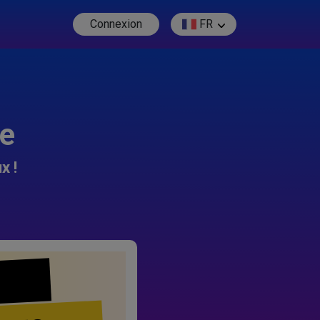
Connexion
FR
re
x !