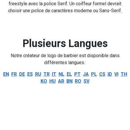
freestyle avec la police Serif. Un coiffeur formel devrait
choisir une police de caractères moderne ou Sans-Serif.
Plusieurs Langues
Notre créateur de logo de barbier est disponible dans
différentes langues :
EN
FR
DE
ES
RU
TR
IT
NL
EL
PT
JA
PL
CS
ID
VI
TH
KO
HU
AR
BN
RO
SV