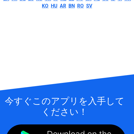
KO
HU
AR
BN
RO
SV
今すぐこのアプリを入手して
ください！