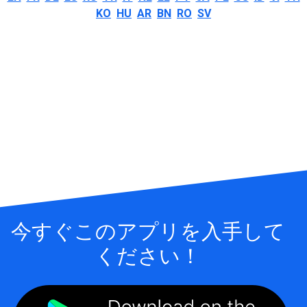
KO
HU
AR
BN
RO
SV
今すぐこのアプリを入手して
ください！