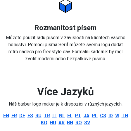
Rozmanitost písem
Můžete použít řadu písem v závislosti na klientech vašeho
holičství. Pomocí písma Serif můžete svému logu dodat
retro nádech pro freestyle dav. Formální kadeřník by měl
zvolit moderní nebo bezpatkové písmo.
Více Jazyků
Náš barber logo maker je k dispozici v různých jazycích:
EN
FR
DE
ES
RU
TR
IT
NL
EL
PT
JA
PL
CS
ID
VI
TH
KO
HU
AR
BN
RO
SV