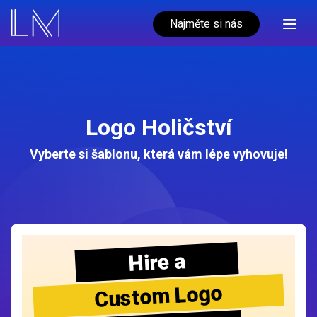
Najměte si nás
Logo Holičství
Vyberte si šablonu, která vám lépe vyhovuje!
Hire a
Custom Logo