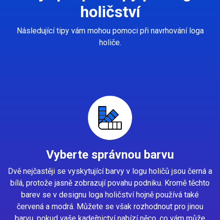
holičství
Následující tipy vám mohou pomoci při navrhování loga
holiče.
Vyberte správnou barvu
Dvě nejčastěji se vyskytující barvy v logu holičů jsou černá a
bílá, protože jasně zobrazují povahu podniku. Kromě těchto
barev se v designu loga holičství hojně používá také
červená a modrá. Můžete se však rozhodnout pro jinou
barvu, pokud vaše kadeřnictví nabízí něco, co vám může