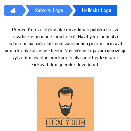
Šablony Loga
Holičská Loga
Předveďte své stylistické dovednosti publiku tím, že
navrhnete honosné logo holičů. Návrhy log holičství
nabízené na naší platformě vám mohou pomoci připravit
cestu k přilákání více klientů. Náš tvůrce loga vám umožňuje
vytvořit si vlastní logo kadeřnictví, aniž byste museli
získávat designérské dovednosti.