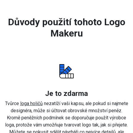
Důvody použití tohoto Logo
Makeru
Je to zdarma
Tvůrce
loga holičů
nezatíží vaši kapsu, ale pokud si najmete
designéra, může si účtovat obrovské množství peněz.
Kromě peněžních podmínek se doporučuje použít výrobce
loga, protože vám umožňuje tvarovat logo tak, jak si přejete.
Můžete se pokusit sdělit návrháři co nejvíce detailů, ale