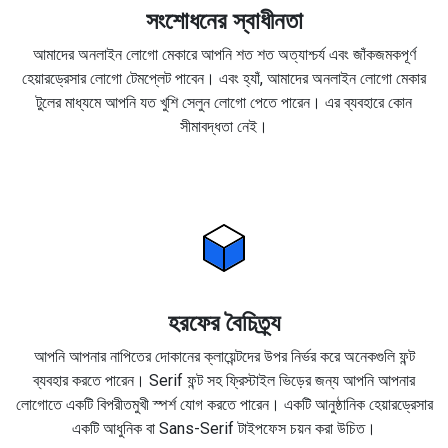
সংশোধনের স্বাধীনতা
আমাদের অনলাইন লোগো মেকারে আপনি শত শত অত্যাশ্চর্য এবং জাঁকজমকপূর্ণ
হেয়ারড্রেসার লোগো টেমপ্লেট পাবেন। এবং হ্যাঁ, আমাদের অনলাইন লোগো মেকার
টুলের মাধ্যমে আপনি যত খুশি সেলুন লোগো পেতে পারেন। এর ব্যবহারে কোন
সীমাবদ্ধতা নেই।
হরফের বৈচিত্র্য
আপনি আপনার নাপিতের দোকানের ক্লায়েন্টদের উপর নির্ভর করে অনেকগুলি ফন্ট
ব্যবহার করতে পারেন। Serif ফন্ট সহ ফ্রিস্টাইল ভিড়ের জন্য আপনি আপনার
লোগোতে একটি বিপরীতমুখী স্পর্শ যোগ করতে পারেন। একটি আনুষ্ঠানিক হেয়ারড্রেসার
একটি আধুনিক বা Sans-Serif টাইপফেস চয়ন করা উচিত।