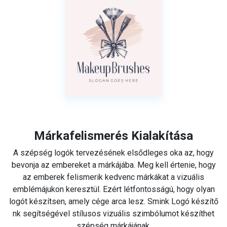
Márkafelismerés Kialakítása
A szépség logók tervezésének elsődleges oka az, hogy
bevonja az embereket a márkájába. Meg kell értenie, hogy
az emberek felismerik kedvenc márkákat a vizuális
emblémájukon keresztül. Ezért létfontosságú, hogy olyan
logót készítsen, amely cége arca lesz. Smink Logó készítő
nk segítségével stílusos vizuális szimbólumot készíthet
szépség márkájának.