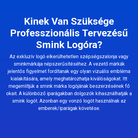
Kinek Van Szüksége
Professzionális Tervezésű
Smink Logóra?
Az exkluzív logó elkerülhetetlen szépségszalonja vagy
sminkmárkája népszerűsítéséhez. A vezető márkák
jelentős figyelmet fordítanak egy olyan vizuális embléma
kialakítására, amely meghatározhatja kiválóságokat. Itt
megemlítjük a smink márka logójának beszerzésének fő
okait. A különböző iparágakban dolgozók kihasználhatják a
smink logót. Azonban egy vonzó logót használnak az
emberek/iparágak követése.