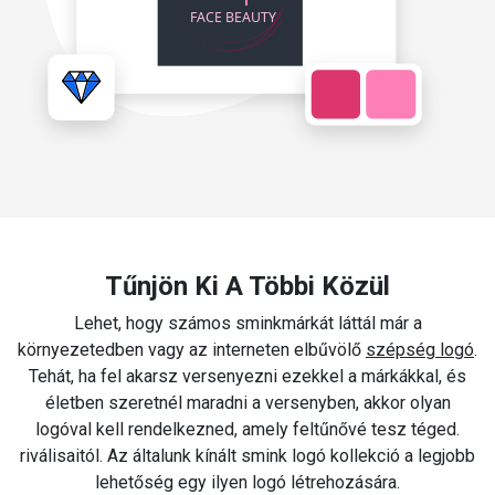
Tűnjön Ki A Többi Közül
Lehet, hogy számos sminkmárkát láttál már a
környezetedben vagy az interneten elbűvölő
szépség logó
.
Tehát, ha fel akarsz versenyezni ezekkel a márkákkal, és
életben szeretnél maradni a versenyben, akkor olyan
logóval kell rendelkezned, amely feltűnővé tesz téged.
riválisaitól. Az általunk kínált smink logó kollekció a legjobb
lehetőség egy ilyen logó létrehozására.