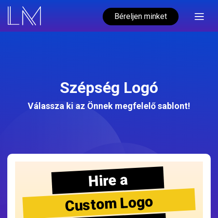
Béreljen minket
Szépség Logó
Válassza ki az Önnek megfelelő sablont!
Hire a
Custom Logo