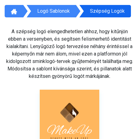
Logó Sablonok
Szépség Logók
A szépség logó elengedhetetlen ahhoz, hogy kitűnjön
ebben a versenyben, és segítsen felismerhető identitást
kialakítani. Lenyűgöző logó tervezése néhány érintéssel a
képernyőn már nem álom, mivel ezen a platformon jól
kidolgozott sminklogó-tervek gyűjteményét találhatja meg.
Módosítsa a sablont kívánsága szerint, és pillanatok alatt
készítsen gyönyörű logót márkájának.