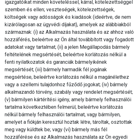
igazgatóikat minden követeléssel, kárral, kötelezettséggel
szemben és ellen; veszteségek, kötelezettségek,
költségek vagy adósságok és kiadások (ideértve, de nem
kizárólagosan az ügyvédi díjakat), amelyek az alábbiakból
származnak: (i) az Alkalmazás használata és az ahhoz való
hozzáférés, beleértve az Ön által továbbított vagy fogadott
adatokat vagy tartalmat; (ii) a jelen Megállapodás bármely
feltételének megsértését, beleértve korlátozás nélkül a
fenti nyilatkozatok és garanciák bármelyikének
megsértését; (iii) bármely harmadik fél jogának
megsértése, beleértve korlátozás nélkül a magánélethez
vagy a szellemi tulajdonhoz fűződő jogokat; (iv) bármely
alkalmazandó törvény, szabály vagy rendelet megsértését;
(v) bármilyen kártérítési igény, amely bármely felhasználói
tartalma következtében felmerül, beleértve korlátozás
nélkül bármely felhasználói tartalmat, vagy bármilyen,
amelyet a fiókján keresztül hoztak létre, tároltak, osztottak
meg vagy küldtek be; vagy (vi) bármely más fél
hozzáférése és az Alkalmazás használata az Ön egyedi