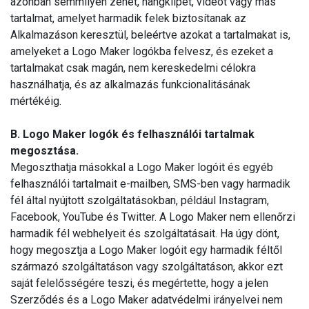
azonban semmilyen zenét, hangklipet, videót vagy más
tartalmat, amelyet harmadik felek biztosítanak az
Alkalmazáson keresztül, beleértve azokat a tartalmakat is,
amelyeket a Logo Maker logókba felvesz, és ezeket a
tartalmakat csak magán, nem kereskedelmi célokra
használhatja, és az alkalmazás funkcionalitásának
mértékéig.
B. Logo Maker logók és felhasználói tartalmak
megosztása.
Megoszthatja másokkal a Logo Maker logóit és egyéb
felhasználói tartalmait e-mailben, SMS-ben vagy harmadik
fél által nyújtott szolgáltatásokban, például Instagram,
Facebook, YouTube és Twitter. A Logo Maker nem ellenőrzi
harmadik fél webhelyeit és szolgáltatásait. Ha úgy dönt,
hogy megosztja a Logo Maker logóit egy harmadik féltől
származó szolgáltatáson vagy szolgáltatáson, akkor ezt
saját felelősségére teszi, és megértette, hogy a jelen
Szerződés és a Logo Maker adatvédelmi irányelvei nem