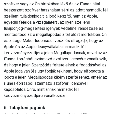
szoftver vagy az Ön birtokában lévő és az iTunes által
beszerzett szoftver használata sérti az adott harmadik fél
szellemi tulajdonjogait, a logó készítő, nem az Apple,
egyedül felelős a vizsgálatért , az ilyen szellemi
tulajdonjog-megsértési igények védelme, rendezése és
mentesítése az e megállapodás által előírt mértékben. Ön
és a Logo Maker tudomásul veszi és elfogadja, hogy az
Apple és az Apple leányvállalatai harmadik fél
kedvezményezettjei a jelen Megállapodásnak, mivel az az
iTunes-forrásból származó szoftver licencére vonatkozik,
és hogy a jelen Szerződés feltételeinek elfogadásával az
Apple joga van (és úgy fogják tekinteni, hogy elfogadta a
jogot) a jelen Megállapodás kikényszerítéséhez, amely az
iTunes-forrásból származó szoftver licencével
kapcsolatos Önre, mint annak harmadik fél
kedvezményezettjére vonatkozóan.
6. Tulajdoni jogaink