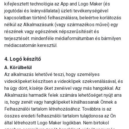
kifejlesztett technológia az App and Logo Maker (és
jogutódai és leányvállalatai) üzleti tevékenységével
kapcsolatban történő felhasználásra, beleértve korlátozás
nélkül az Alkalmazásunk (vagy származékos művei) egy
részének vagy egészének népszerűsítését és
terjesztését. mindenféle médiaformátumban és bármilyen
médiacsatornán keresztül.
4. Logó készítő
A. Körülbelül
Az alkalmazás lehetővé teszi, hogy személyes
videoklipeket készítsen a videoklipek szekvenálásával, és
ha úgy dönt, kísérje őket zenéivel vagy más hangokkal. Az
Alkalmazás harmadik felek számára lehetőséget nyújt arra
is, hogy zenét vagy hangklipeket kínálhassanak Önnek a
Felhasználói tartalom létrehozásához. Továbbra is az
összes eredeti felhasználói tartalom tulajdonosa az Ön
által létrehozott Logo Maker logókban. Nem birtokol