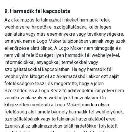
9. Harmadik fél kapcsolata
Az alkalmazás tartalmazhat linkeket harmadik felek
webhelyeire, hirdetőire, szolgáltatásaira, különleges
ajánlataira vagy más eseményekre vagy tevékenységekre,
amelyek nem a Logo Maker tulajdonában vannak vagy azok
ellenőrzése alatt állnak. A Logo Maker nem támogatja és
nem vállal felelősséget ilyen harmadik fél webhelyeivel,
információkkal, anyagokkal, termékekkel vagy
szolgáltatásokkal kapcsolatban. Ha egy harmadik fél
webhelyére látogat el az Alkalmazásból, akkor ezt saját
felelősségére teszi, és megértette, hogy a jelen
Szerződés és a Logo Készítő adatvédelmi irányelvei nem
vonatkoznak az ilyen webhelyek használatára. Ön
kifejezetten mentesíti a Logo Makert minden olyan
felelősség alól, amely bármely harmadik fél webhelyének,
szolgáltatásának vagy tartalmának használatából ered.
Ezenkívül az alkalmazásban talált hirdetőkkel folytatott