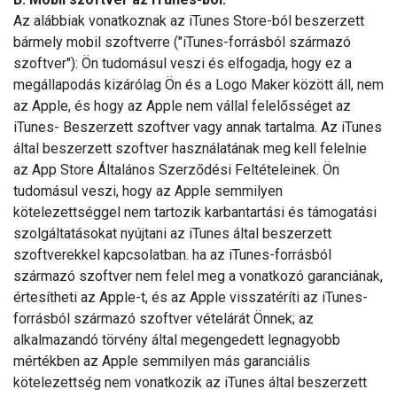
Az alábbiak vonatkoznak az iTunes Store-ból beszerzett
bármely mobil szoftverre ("iTunes-forrásból származó
szoftver"): Ön tudomásul veszi és elfogadja, hogy ez a
megállapodás kizárólag Ön és a Logo Maker között áll, nem
az Apple, és hogy az Apple nem vállal felelősséget az
iTunes- Beszerzett szoftver vagy annak tartalma. Az iTunes
által beszerzett szoftver használatának meg kell felelnie
az App Store Általános Szerződési Feltételeinek. Ön
tudomásul veszi, hogy az Apple semmilyen
kötelezettséggel nem tartozik karbantartási és támogatási
szolgáltatásokat nyújtani az iTunes által beszerzett
szoftverekkel kapcsolatban. ha az iTunes-forrásból
származó szoftver nem felel meg a vonatkozó garanciának,
értesítheti az Apple-t, és az Apple visszatéríti az iTunes-
forrásból származó szoftver vételárát Önnek; az
alkalmazandó törvény által megengedett legnagyobb
mértékben az Apple semmilyen más garanciális
kötelezettség nem vonatkozik az iTunes által beszerzett