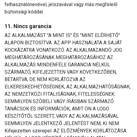
felhasználónevével, jelszavával vagy más megfelelő
biztonsági kóddal.
11. Nincs garancia
AZ ALKALMAZÁST "A MINT IS" ÉS "MINT ELÉRHETŐ"
ALAPON BIZTOSÍTVA. AZ APP HASZNÁLATA A SAJÁT
KOCKÁZATRA VONATKOZÓ. AZ ALKALMAZANDÓ JOG
MEGHATÁROZÁSÁNAK MEGHATÁROZÁSÁHOZ AZ
ALKALMAZÁS MINDENFÉLE GARANCIA NÉLKÜL
SZÁRMAZÓ, KIFEJEZETTEN VAGY KÖVETKEZŐBEN,
BETARTVA, DE NEM KORLÁTOZVA AZ
ELKERESKEDHETŐSÉGNEK, AZ ALKALMAZHATÓSÁGNAK,
AZ NEMZETKÖZI FITALISÁGNAK, FITELESSÉGNEK.
SEMMILYEN SZÓBELI VAGY ÍRÁSBAN SZÁRMAZÓ
TANÁCSOK ÉS INFORMÁCIÓK, AMIT ÖN A LOGO
KÉSZÍTŐTŐL SZERETT, VAGY AZ ALKALMAZÁSÁVAL
SEMMILYEN JELENTKEZŐ JELENTÉST NEM, KI NEM
Kifejezetten szerepel. AZ ELŐZMÉNYEK KORLÁTOZÁSA