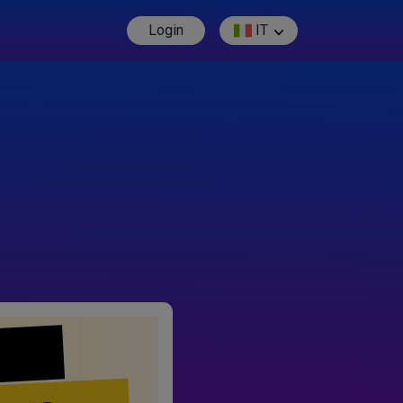
Login
IT