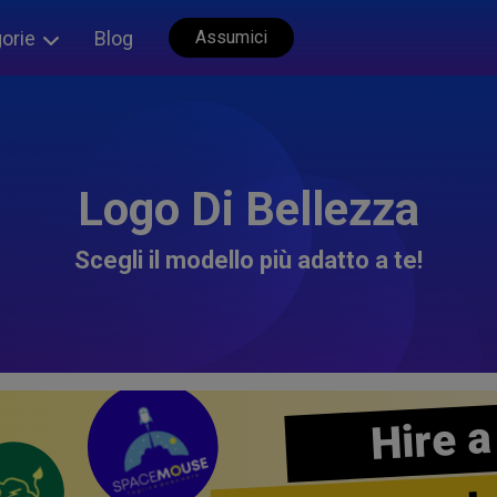
orie
Blog
Assumici
Logo Di Bellezza
Scegli il modello più adatto a te!
Hire a