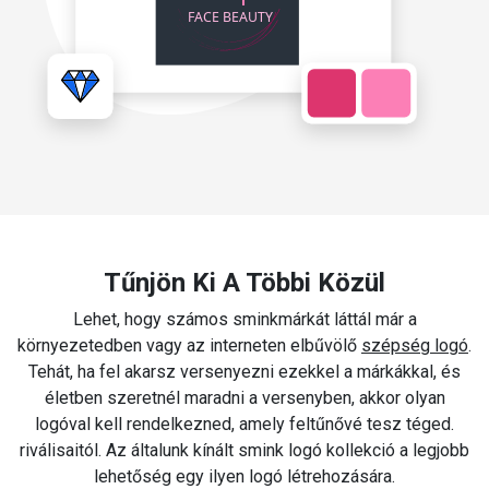
Tűnjön Ki A Többi Közül
Lehet, hogy számos sminkmárkát láttál már a
környezetedben vagy az interneten elbűvölő
szépség logó
.
Tehát, ha fel akarsz versenyezni ezekkel a márkákkal, és
életben szeretnél maradni a versenyben, akkor olyan
logóval kell rendelkezned, amely feltűnővé tesz téged.
riválisaitól. Az általunk kínált smink logó kollekció a legjobb
lehetőség egy ilyen logó létrehozására.