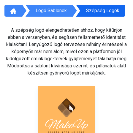
Logó Sablonok
Szépség Logók
A szépség logó elengedhetetlen ahhoz, hogy kitűnjön
ebben a versenyben, és segítsen felismerhető identitást
kialakítani. Lenyűgöző logó tervezése néhány érintéssel a
képernyőn már nem álom, mivel ezen a platformon jól
kidolgozott sminklogó-tervek gyűjteményét találhatja meg.
Módosítsa a sablont kívánsága szerint, és pillanatok alatt
készítsen gyönyörű logót márkájának.