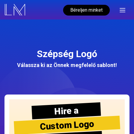
Béreljen minket
Szépség Logó
Válassza ki az Önnek megfelelő sablont!
Hire a
Custom Logo