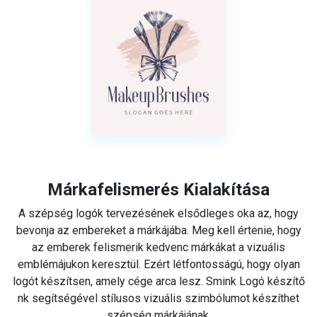
Márkafelismerés Kialakítása
A szépség logók tervezésének elsődleges oka az, hogy
bevonja az embereket a márkájába. Meg kell értenie, hogy
az emberek felismerik kedvenc márkákat a vizuális
emblémájukon keresztül. Ezért létfontosságú, hogy olyan
logót készítsen, amely cége arca lesz. Smink Logó készítő
nk segítségével stílusos vizuális szimbólumot készíthet
szépség márkájának.