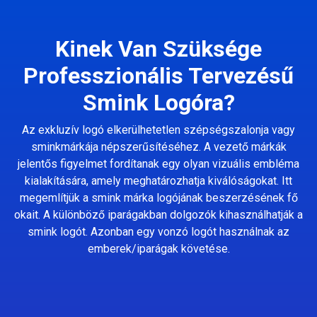
Kinek Van Szüksége
Professzionális Tervezésű
Smink Logóra?
Az exkluzív logó elkerülhetetlen szépségszalonja vagy
sminkmárkája népszerűsítéséhez. A vezető márkák
jelentős figyelmet fordítanak egy olyan vizuális embléma
kialakítására, amely meghatározhatja kiválóságokat. Itt
megemlítjük a smink márka logójának beszerzésének fő
okait. A különböző iparágakban dolgozók kihasználhatják a
smink logót. Azonban egy vonzó logót használnak az
emberek/iparágak követése.