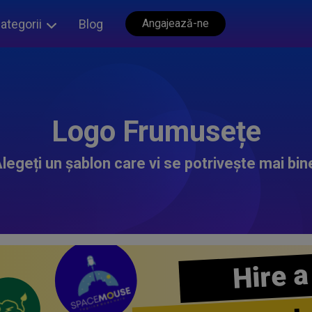
ategorii
Blog
Angajează-ne
Logo Frumusețe
legeți un șablon care vi se potrivește mai bin
Hire a