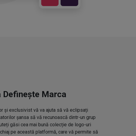
ă Definește Marca
 și exclusivist vă va ajuta să vă eclipsați
ctatorilor șansa să vă recunoască dintr-un grup
uteți găsi cea mai bună colecție de logo-uri
hiaj pe această platformă, care vă permite să