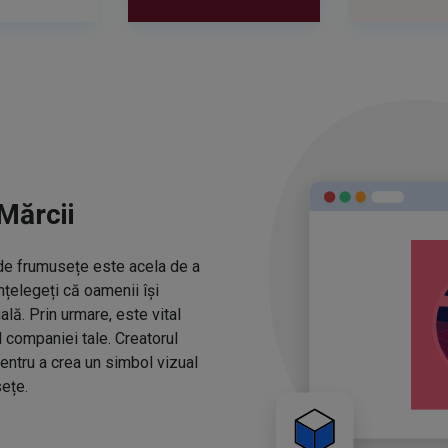
Mărcii
r de frumusețe este acela de a
nțelegeți că oamenii își
ă. Prin urmare, este vital
l companiei tale. Creatorul
entru a crea un simbol vizual
ețe.