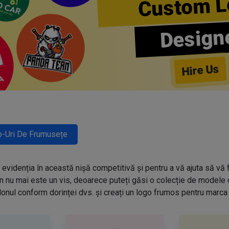
Custom L
Design
Hire Us
-Uri De Frumusețe
evidenția în această nișă competitivă și pentru a vă ajuta să vă f
n nu mai este un vis, deoarece puteți găsi o colecție de modele
onul conform dorinței dvs. și creați un logo frumos pentru marca 