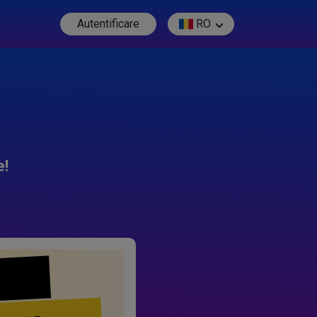
Autentificare
RO
e!