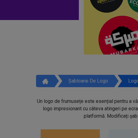
Șabloane De Logo
Logo
Un logo de frumusețe este esențial pentru a vă 
logo impresionant cu câteva atingeri pe ecra
platformă. Modificați șabl