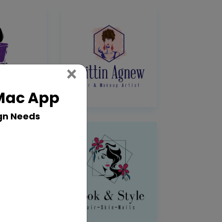
Close
×
 Mac App
gn Needs