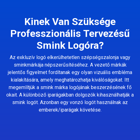
Kinek Van Szüksége
Professzionális Tervezésű
Smink Logóra?
Az exkluzív logó elkerülhetetlen szépségszalonja vagy
sminkmárkája népszerűsítéséhez. A vezető márkák
jelentős figyelmet fordítanak egy olyan vizuális embléma
kialakítására, amely meghatározhatja kiválóságokat. Itt
megemlítjük a smink márka logójának beszerzésének fő
okait. A különböző iparágakban dolgozók kihasználhatják a
smink logót. Azonban egy vonzó logót használnak az
emberek/iparágak követése.