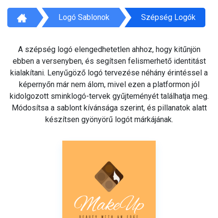
Logó Sablonok
Szépség Logók
A szépség logó elengedhetetlen ahhoz, hogy kitűnjön
ebben a versenyben, és segítsen felismerhető identitást
kialakítani. Lenyűgöző logó tervezése néhány érintéssel a
képernyőn már nem álom, mivel ezen a platformon jól
kidolgozott sminklogó-tervek gyűjteményét találhatja meg.
Módosítsa a sablont kívánsága szerint, és pillanatok alatt
készítsen gyönyörű logót márkájának.