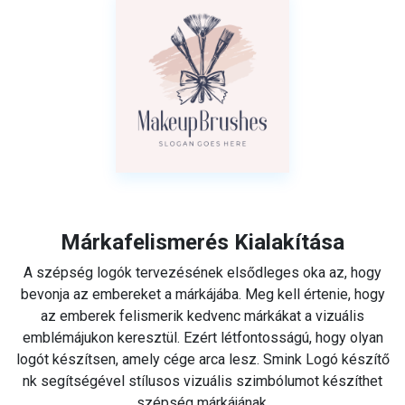
Márkafelismerés Kialakítása
A szépség logók tervezésének elsődleges oka az, hogy
bevonja az embereket a márkájába. Meg kell értenie, hogy
az emberek felismerik kedvenc márkákat a vizuális
emblémájukon keresztül. Ezért létfontosságú, hogy olyan
logót készítsen, amely cége arca lesz. Smink Logó készítő
nk segítségével stílusos vizuális szimbólumot készíthet
szépség márkájának.