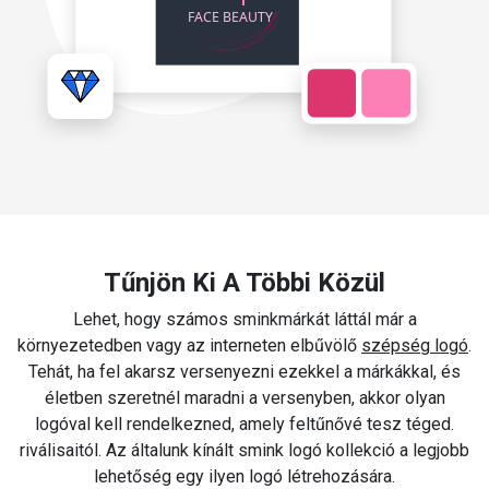
Tűnjön Ki A Többi Közül
Lehet, hogy számos sminkmárkát láttál már a
környezetedben vagy az interneten elbűvölő
szépség logó
.
Tehát, ha fel akarsz versenyezni ezekkel a márkákkal, és
életben szeretnél maradni a versenyben, akkor olyan
logóval kell rendelkezned, amely feltűnővé tesz téged.
riválisaitól. Az általunk kínált smink logó kollekció a legjobb
lehetőség egy ilyen logó létrehozására.