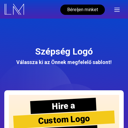
Béreljen minket
Szépség Logó
Válassza ki az Önnek megfelelő sablont!
Hire a
Custom Logo