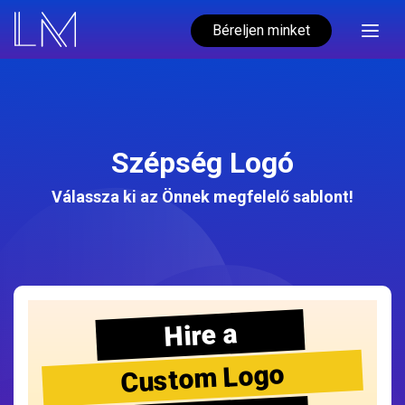
Béreljen minket
Szépség Logó
Válassza ki az Önnek megfelelő sablont!
Hire a
Custom Logo