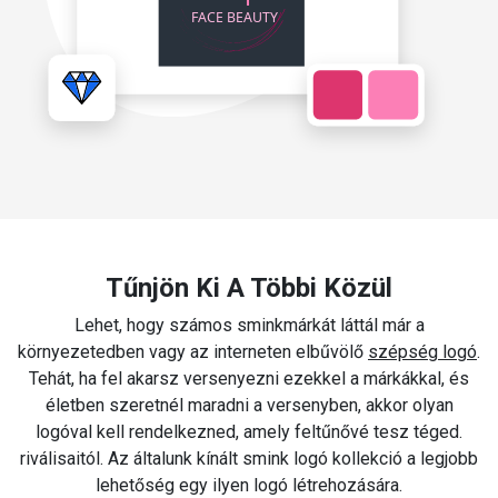
Tűnjön Ki A Többi Közül
Lehet, hogy számos sminkmárkát láttál már a
környezetedben vagy az interneten elbűvölő
szépség logó
.
Tehát, ha fel akarsz versenyezni ezekkel a márkákkal, és
életben szeretnél maradni a versenyben, akkor olyan
logóval kell rendelkezned, amely feltűnővé tesz téged.
riválisaitól. Az általunk kínált smink logó kollekció a legjobb
lehetőség egy ilyen logó létrehozására.