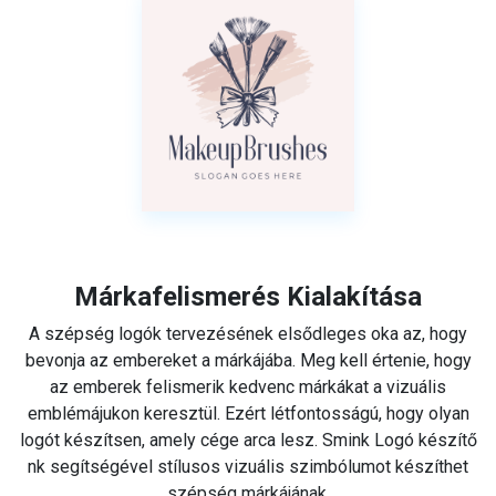
Márkafelismerés Kialakítása
A szépség logók tervezésének elsődleges oka az, hogy
bevonja az embereket a márkájába. Meg kell értenie, hogy
az emberek felismerik kedvenc márkákat a vizuális
emblémájukon keresztül. Ezért létfontosságú, hogy olyan
logót készítsen, amely cége arca lesz. Smink Logó készítő
nk segítségével stílusos vizuális szimbólumot készíthet
szépség márkájának.