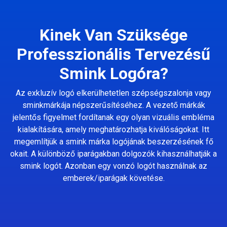
Kinek Van Szüksége
Professzionális Tervezésű
Smink Logóra?
Az exkluzív logó elkerülhetetlen szépségszalonja vagy
sminkmárkája népszerűsítéséhez. A vezető márkák
jelentős figyelmet fordítanak egy olyan vizuális embléma
kialakítására, amely meghatározhatja kiválóságokat. Itt
megemlítjük a smink márka logójának beszerzésének fő
okait. A különböző iparágakban dolgozók kihasználhatják a
smink logót. Azonban egy vonzó logót használnak az
emberek/iparágak követése.