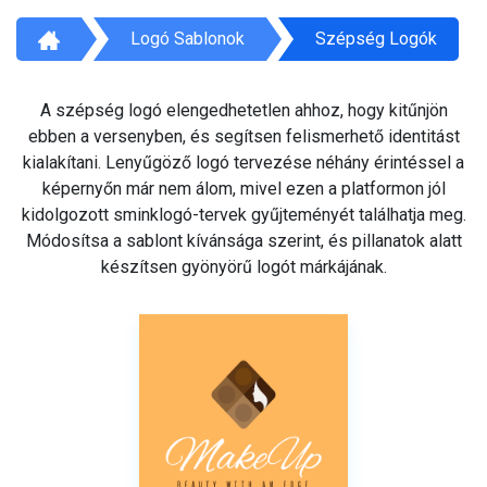
Logó Sablonok
Szépség Logók
A szépség logó elengedhetetlen ahhoz, hogy kitűnjön
ebben a versenyben, és segítsen felismerhető identitást
kialakítani. Lenyűgöző logó tervezése néhány érintéssel a
képernyőn már nem álom, mivel ezen a platformon jól
kidolgozott sminklogó-tervek gyűjteményét találhatja meg.
Módosítsa a sablont kívánsága szerint, és pillanatok alatt
készítsen gyönyörű logót márkájának.