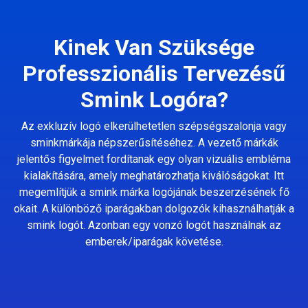
Kinek Van Szüksége
Professzionális Tervezésű
Smink Logóra?
Az exkluzív logó elkerülhetetlen szépségszalonja vagy
sminkmárkája népszerűsítéséhez. A vezető márkák
jelentős figyelmet fordítanak egy olyan vizuális embléma
kialakítására, amely meghatározhatja kiválóságokat. Itt
megemlítjük a smink márka logójának beszerzésének fő
okait. A különböző iparágakban dolgozók kihasználhatják a
smink logót. Azonban egy vonzó logót használnak az
emberek/iparágak követése.