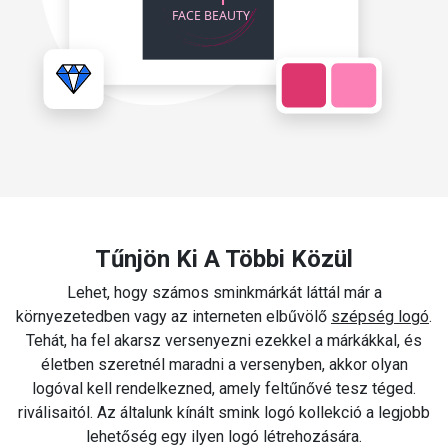
Tűnjön Ki A Többi Közül
Lehet, hogy számos sminkmárkát láttál már a
környezetedben vagy az interneten elbűvölő
szépség logó
.
Tehát, ha fel akarsz versenyezni ezekkel a márkákkal, és
életben szeretnél maradni a versenyben, akkor olyan
logóval kell rendelkezned, amely feltűnővé tesz téged.
riválisaitól. Az általunk kínált smink logó kollekció a legjobb
lehetőség egy ilyen logó létrehozására.