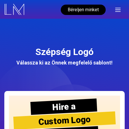
Béreljen minket
Szépség Logó
Válassza ki az Önnek megfelelő sablont!
Hire a
Custom Logo