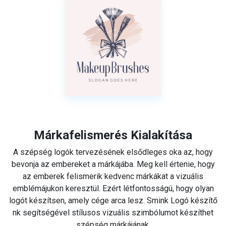
Márkafelismerés Kialakítása
A szépség logók tervezésének elsődleges oka az, hogy
bevonja az embereket a márkájába. Meg kell értenie, hogy
az emberek felismerik kedvenc márkákat a vizuális
emblémájukon keresztül. Ezért létfontosságú, hogy olyan
logót készítsen, amely cége arca lesz. Smink Logó készítő
nk segítségével stílusos vizuális szimbólumot készíthet
szépség márkájának.