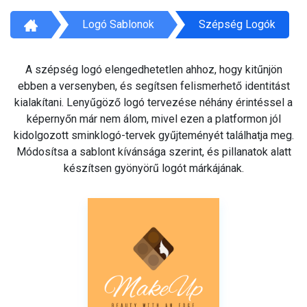
Logó Sablonok
Szépség Logók
A szépség logó elengedhetetlen ahhoz, hogy kitűnjön
ebben a versenyben, és segítsen felismerhető identitást
kialakítani. Lenyűgöző logó tervezése néhány érintéssel a
képernyőn már nem álom, mivel ezen a platformon jól
kidolgozott sminklogó-tervek gyűjteményét találhatja meg.
Módosítsa a sablont kívánsága szerint, és pillanatok alatt
készítsen gyönyörű logót márkájának.