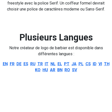
freestyle avec la police Serif. Un coiffeur formel devrait
choisir une police de caractères moderne ou Sans-Serif.
Plusieurs Langues
Notre créateur de logo de barbier est disponible dans
différentes langues :
EN
FR
DE
ES
RU
TR
IT
NL
EL
PT
JA
PL
CS
ID
VI
TH
KO
HU
AR
BN
RO
SV