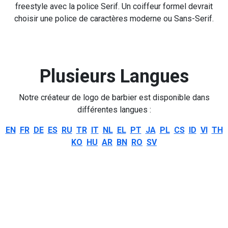
freestyle avec la police Serif. Un coiffeur formel devrait
choisir une police de caractères moderne ou Sans-Serif.
Plusieurs Langues
Notre créateur de logo de barbier est disponible dans
différentes langues :
EN
FR
DE
ES
RU
TR
IT
NL
EL
PT
JA
PL
CS
ID
VI
TH
KO
HU
AR
BN
RO
SV