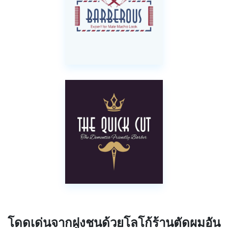
โดดเด่นจากฝูงชนด้วยโลโก้ร้านตัดผมอัน