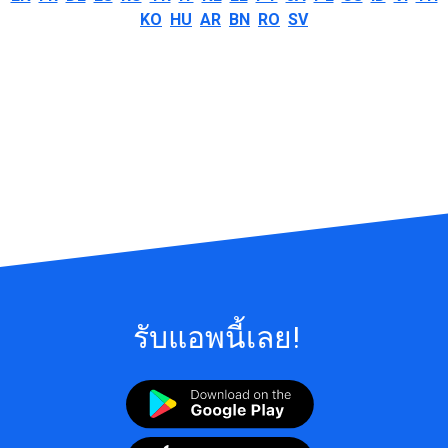
KO
HU
AR
BN
RO
SV
รับแอพนี้เลย!