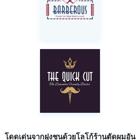
โดดเด่นจากฝูงชนด้วยโลโก้ร้านตัดผมอัน