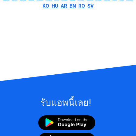
KO
HU
AR
BN
RO
SV
รับแอพนี้เลย!