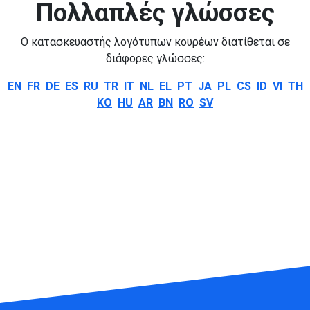
Πολλαπλές γλώσσες
Ο κατασκευαστής λογότυπων κουρέων διατίθεται σε
διάφορες γλώσσες:
EN
FR
DE
ES
RU
TR
IT
NL
EL
PT
JA
PL
CS
ID
VI
TH
KO
HU
AR
BN
RO
SV