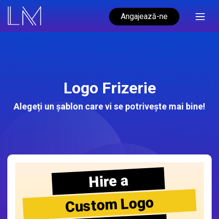
Angajează-ne
Logo Frizerie
Alegeți un șablon care vi se potrivește mai bine!
Hire a
Custom Logo