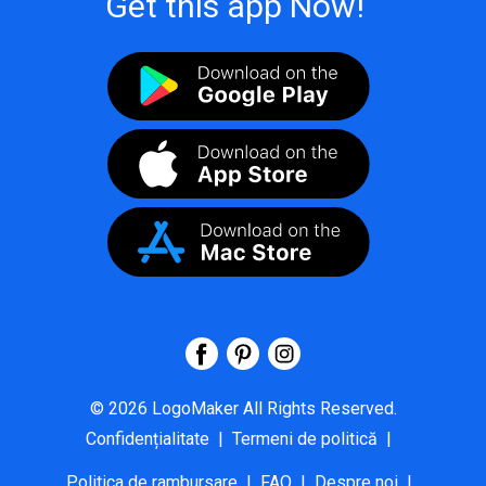
Get this app Now!
©
2026
LogoMaker
All Rights Reserved.
Confidențialitate
|
Termeni de politică
|
Politica de rambursare
|
FAQ
|
Despre noi
|