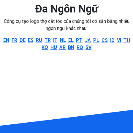
Đa Ngôn Ngữ
Công cụ tạo logo thợ cắt tóc của chúng tôi có sẵn bằng nhiều
ngôn ngữ khác nhau:
EN
FR
DE
ES
RU
TR
IT
NL
EL
PT
JA
PL
CS
ID
VI
TH
KO
HU
AR
BN
RO
SV