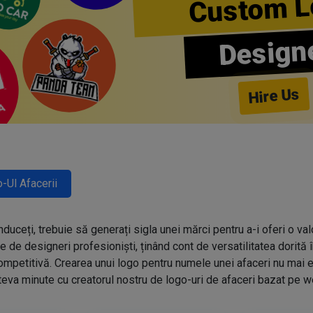
Custom L
Design
Hire Us
-Ul Afacerii
nduceți, trebuie să generați sigla unei mărci pentru a-i oferi o va
e de designeri profesioniști, ținând cont de versatilitatea dorit
competitivă. Crearea unui logo pentru numele unei afaceri nu mai e
teva minute cu creatorul nostru de logo-uri de afaceri bazat pe w