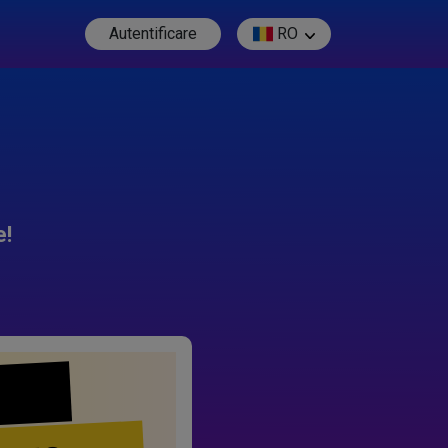
Autentificare
RO
e!