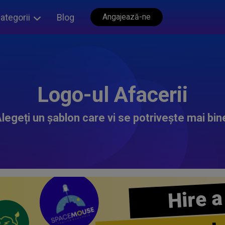
ategorii
Blog
Angajează-ne
Logo-ul Afacerii
legeți un șablon care vi se potrivește mai bin
Hire a