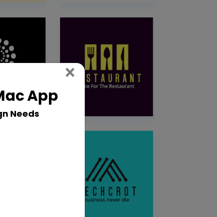
Close
×
 Mac App
gn Needs