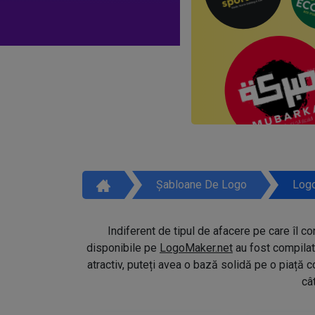
Șabloane De Logo
Logo
Indiferent de tipul de afacere pe care îl co
disponibile pe
LogoMaker.net
au fost compilat
atractiv, puteți avea o bază solidă pe o piață 
câ