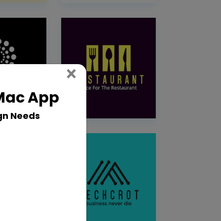
Close
×
 Mac App
gn Needs