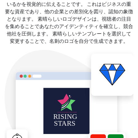
いるかを視覚的に伝えることです。 これはビジネスの重
要な資産であり、他の企業との差別化を図り、認知の象徴
となります。 素晴らしいロゴデザインは、視聴者の注目
を集めることであなたのアイデンティティを確立し、競合
他社を圧倒します。 素晴らしいテンプレートを選択して
変更することで、名刺のロゴを自分で生成できます。