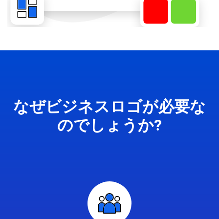
なぜビジネスロゴが必要な
のでしょうか?