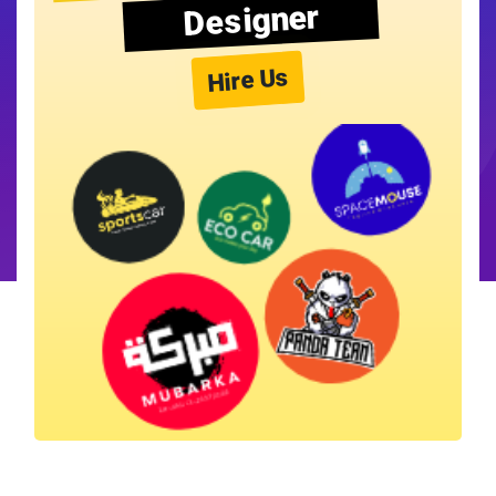
Designer
Hire Us