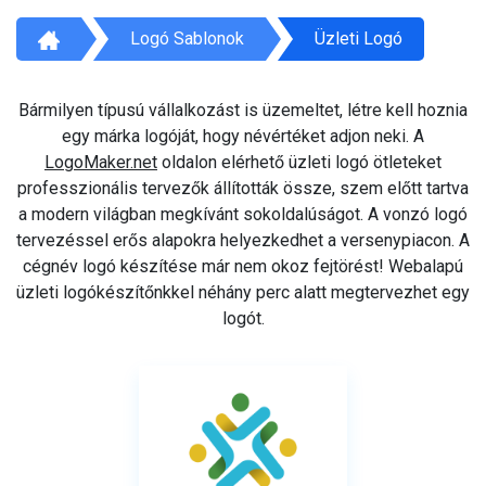
Logó Sablonok
Üzleti Logó
Bármilyen típusú vállalkozást is üzemeltet, létre kell hoznia
egy márka logóját, hogy névértéket adjon neki. A
LogoMaker.net
oldalon elérhető üzleti logó ötleteket
professzionális tervezők állították össze, szem előtt tartva
a modern világban megkívánt sokoldalúságot. A vonzó logó
tervezéssel erős alapokra helyezkedhet a versenypiacon. A
cégnév logó készítése már nem okoz fejtörést! Webalapú
üzleti logókészítőnkkel néhány perc alatt megtervezhet egy
logót.