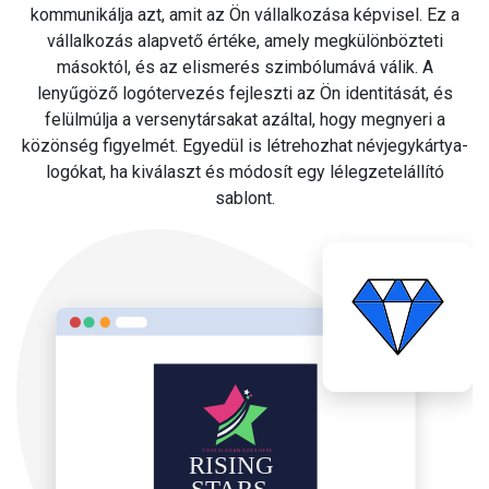
kommunikálja azt, amit az Ön vállalkozása képvisel. Ez a
vállalkozás alapvető értéke, amely megkülönbözteti
másoktól, és az elismerés szimbólumává válik. A
lenyűgöző logótervezés fejleszti az Ön identitását, és
felülmúlja a versenytársakat azáltal, hogy megnyeri a
közönség figyelmét. Egyedül is létrehozhat névjegykártya-
logókat, ha kiválaszt és módosít egy lélegzetelállító
sablont.