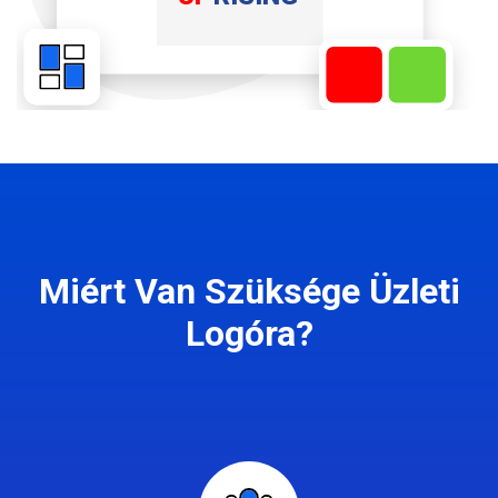
Miért Van Szüksége Üzleti
Logóra?