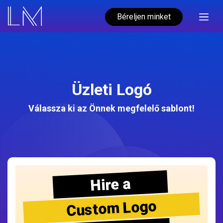
Béreljen minket
Üzleti Logó
Válassza ki az Önnek megfelelő sablont!
Hire a
Custom Logo