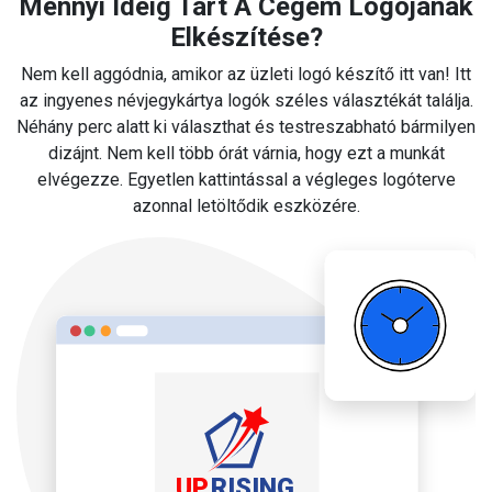
Mennyi Ideig Tart A Cégem Logójának
Elkészítése?
Nem kell aggódnia, amikor az üzleti logó készítő itt van! Itt
az ingyenes névjegykártya logók széles választékát találja.
Néhány perc alatt ki választhat és testreszabható bármilyen
dizájnt. Nem kell több órát várnia, hogy ezt a munkát
elvégezze. Egyetlen kattintással a végleges logóterve
azonnal letöltődik eszközére.