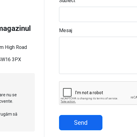
Subiect
 magazinul
Mesaj
am High Road
gn Unlimited Content With Our Ma
 SW16 3PX
ccess Thousands Of Editable Templates For Your Design Nee
care nu se
cvente.
I Would Like To Use Web Editor!
ă rugăm să
Send