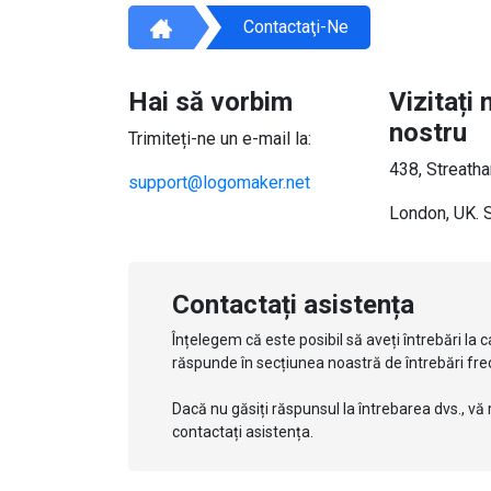
Contactaţi-Ne
Hai să vorbim
Vizitați
nostru
Trimiteți-ne un e-mail la:
438, Streath
support@logomaker.net
Desi
London, UK.
A
Contactați asistența
Înțelegem că este posibil să aveți întrebări la 
răspunde în secțiunea noastră de întrebări fre
Dacă nu găsiți răspunsul la întrebarea dvs., v
contactați asistența.