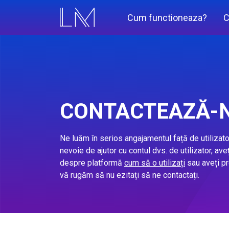
Cum functioneaza?
C
CONTACTEAZĂ-
Ne luăm în serios angajamentul față de utilizato
nevoie de ajutor cu contul dvs. de utilizator, aveț
despre platformă
cum să o utilizați
sau aveți p
vă rugăm să nu ezitați să ne contactați.