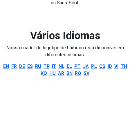
ou Sans-Serif.
Vários Idiomas
Nosso criador de logotipo de barbeiro está disponível em
diferentes idiomas:
EN
FR
DE
ES
RU
TR
IT
NL
EL
PT
JA
PL
CS
ID
VI
TH
KO
HU
AR
BN
RO
SV