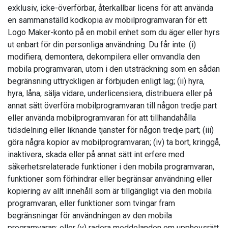
exklusiv, icke-överförbar, återkallbar licens för att använda
en sammanställd kodkopia av mobilprogramvaran för ett
Logo Maker-konto på en mobil enhet som du äger eller hyrs
ut enbart för din personliga användning. Du får inte: (i)
modifiera, demontera, dekompilera eller omvandla den
mobila programvaran, utom i den utsträckning som en sådan
begränsning uttryckligen är förbjuden enligt lag; (ii) hyra,
hyra, låna, sälja vidare, underlicensiera, distribuera eller på
annat sätt överföra mobilprogramvaran till någon tredje part
eller använda mobilprogramvaran för att tillhandahålla
tidsdelning eller liknande tjänster för någon tredje part; (iii)
göra några kopior av mobilprogramvaran; (iv) ta bort, kringgå,
inaktivera, skada eller på annat sätt int erfere med
säkerhetsrelaterade funktioner i den mobila programvaran,
funktioner som förhindrar eller begränsar användning eller
kopiering av allt innehåll som är tillgängligt via den mobila
programvaran, eller funktioner som tvingar fram
begränsningar för användningen av den mobila
programvaran; eller (v) radera meddelanden om upphovsrätt