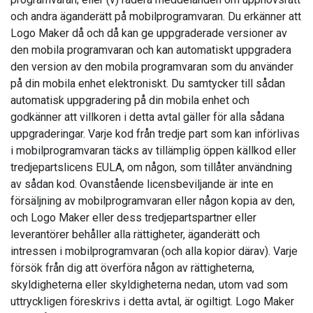
och andra äganderätt på mobilprogramvaran. Du erkänner att
Logo Maker då och då kan ge uppgraderade versioner av
den mobila programvaran och kan automatiskt uppgradera
den version av den mobila programvaran som du använder
på din mobila enhet elektroniskt. Du samtycker till sådan
automatisk uppgradering på din mobila enhet och
godkänner att villkoren i detta avtal gäller för alla sådana
uppgraderingar. Varje kod från tredje part som kan införlivas
i mobilprogramvaran täcks av tillämplig öppen källkod eller
tredjepartslicens EULA, om någon, som tillåter användning
av sådan kod. Ovanstående licensbeviljande är inte en
försäljning av mobilprogramvaran eller någon kopia av den,
och Logo Maker eller dess tredjepartspartner eller
leverantörer behåller alla rättigheter, äganderätt och
intressen i mobilprogramvaran (och alla kopior därav). Varje
försök från dig att överföra någon av rättigheterna,
skyldigheterna eller skyldigheterna nedan, utom vad som
uttryckligen föreskrivs i detta avtal, är ogiltigt. Logo Maker