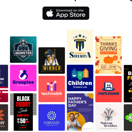
Posso atualizar meu logotipo?
Você fornece tipos de arquivo
Em qual software posso abrir 
Como entro em contato com a
Maker?
Vocês oferecem um design de 