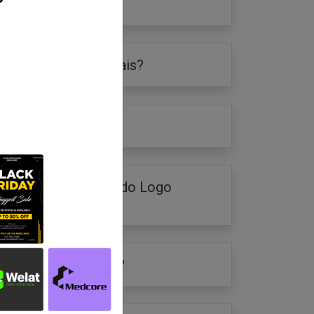
 de imagem adicionais?
o logotipo baixado?
 equipe de suporte do Logo
logotipo garantido?