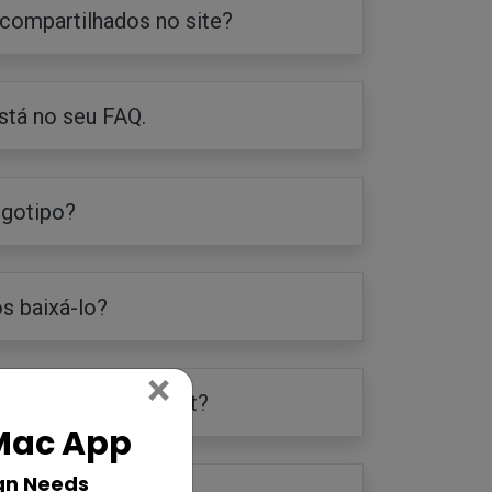
compartilhados no site?
stá no seu FAQ.
ogotipo?
s baixá-lo?
Close
×
usar o LogoMaker.net?
 Mac App
gn Needs