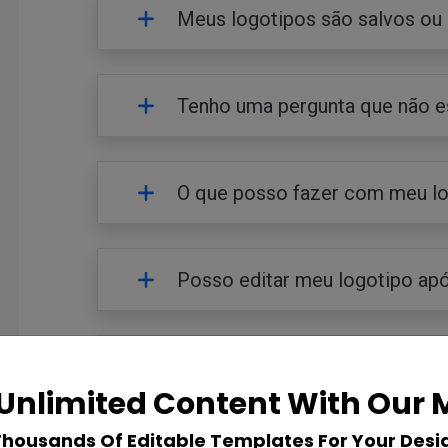
Meus logotipos são salvos ou 
Tenho uma pergunta que não e
O que posso fazer com meu l
Posso editar meu logotipo apó
Preciso criar uma conta para 
Unlimited Content With Our
Thousands Of Editable Templates For Your Desi