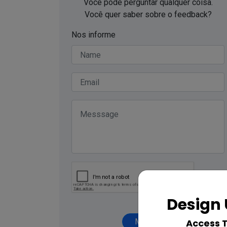
Você pode perguntar qualquer coisa.
Você quer saber sobre o feedback?
Nos informe
Design 
Access 
Mandar