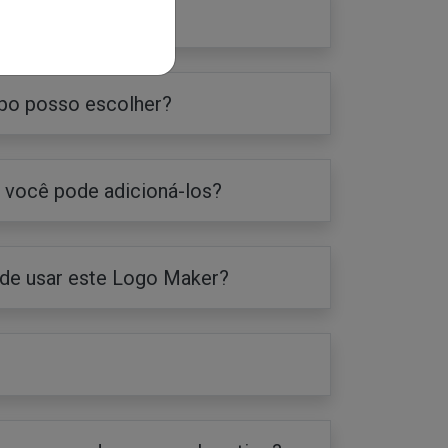
?
ipo posso escolher?
; você pode adicioná-los?
 de usar este Logo Maker?