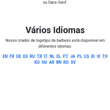
ou Sans-Serif.
Vários Idiomas
Nosso criador de logotipo de barbeiro está disponível em
diferentes idiomas:
EN
FR
DE
ES
RU
TR
IT
NL
EL
PT
JA
PL
CS
ID
VI
TH
KO
HU
AR
BN
RO
SV