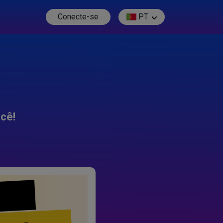
Conecte-se
PT
cê!