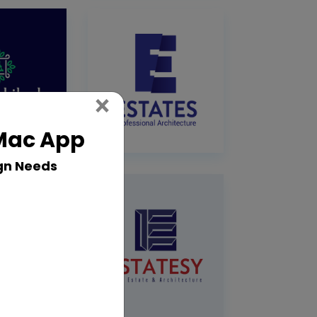
Close
×
 Mac App
gn Needs