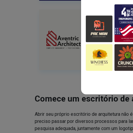
Comece um escritório de 
Abrir seu próprio escritório de arquitetura não é
preciso passar por diversos processos para lan
pesquisa adequada, juntamente com um logotip