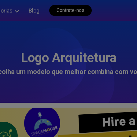
orias
Blog
Contrate-nos
Logo Arquitetura
colha um modelo que melhor combina com vo
Hire a