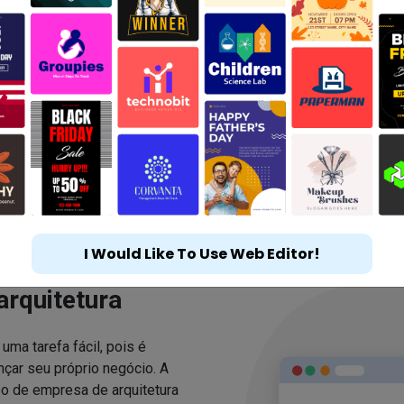
I Would Like To Use Web Editor!
arquitetura
 uma tarefa fácil, pois é
çar seu próprio negócio. A
o de empresa de arquitetura