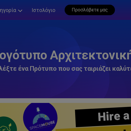
ηγορία
Ιστολόγιο
Προσλάβετε μας
ογότυπο Αρχιτεκτονικ
λέξτε ένα Πρότυπο που σας ταιριάζει καλύτ
Hire a