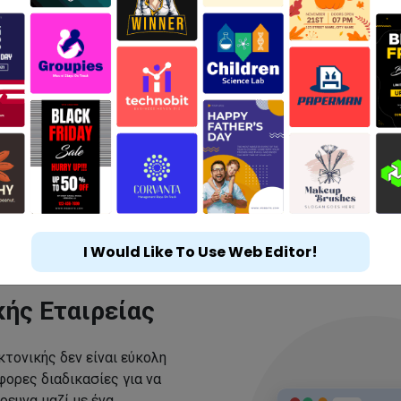
I Would Like To Use Web Editor!
κής Εταιρείας
κτονικής δεν είναι εύκολη
ορες διαδικασίες για να
ρευνα μαζί με ένα