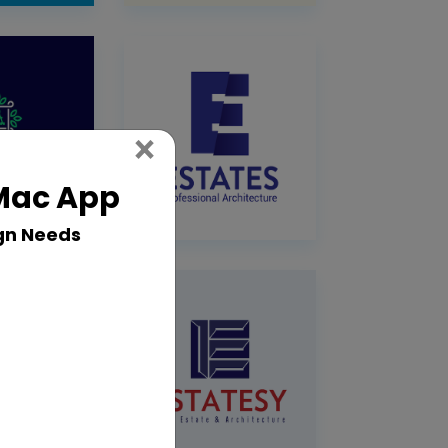
Close
×
 Mac App
gn Needs