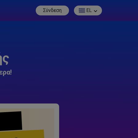
Σύνδεση
EL
ής
ερα!