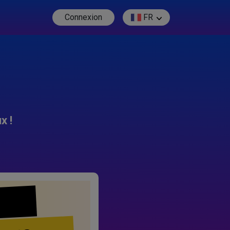
Connexion
FR
x !