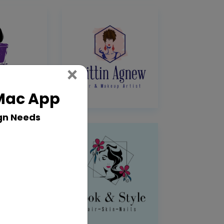
Close
×
 Mac App
gn Needs