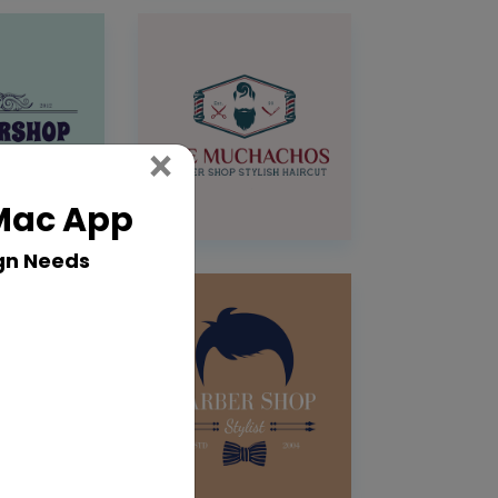
Close
×
 Mac App
gn Needs