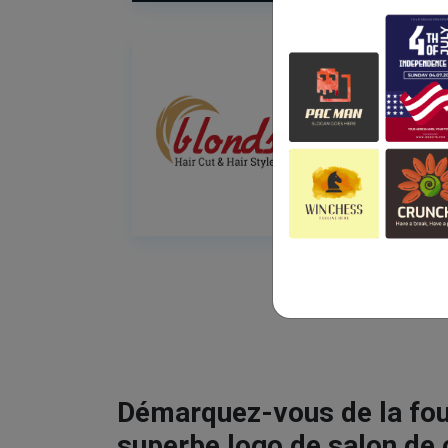
Démarquez-vous de la fou
superbe logo de salon de 