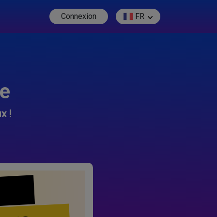
Connexion
FR
re
x !