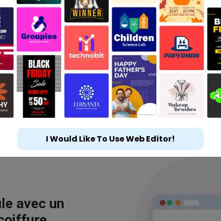
I Would Like To Use Web Editor!
le avec un
coiffure