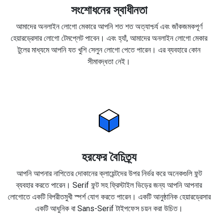
সংশোধনের স্বাধীনতা
আমাদের অনলাইন লোগো মেকারে আপনি শত শত অত্যাশ্চর্য এবং জাঁকজমকপূর্ণ
হেয়ারড্রেসার লোগো টেমপ্লেট পাবেন। এবং হ্যাঁ, আমাদের অনলাইন লোগো মেকার
টুলের মাধ্যমে আপনি যত খুশি সেলুন লোগো পেতে পারেন। এর ব্যবহারে কোন
সীমাবদ্ধতা নেই।
হরফের বৈচিত্র্য
আপনি আপনার নাপিতের দোকানের ক্লায়েন্টদের উপর নির্ভর করে অনেকগুলি ফন্ট
ব্যবহার করতে পারেন। Serif ফন্ট সহ ফ্রিস্টাইল ভিড়ের জন্য আপনি আপনার
লোগোতে একটি বিপরীতমুখী স্পর্শ যোগ করতে পারেন। একটি আনুষ্ঠানিক হেয়ারড্রেসার
একটি আধুনিক বা Sans-Serif টাইপফেস চয়ন করা উচিত।