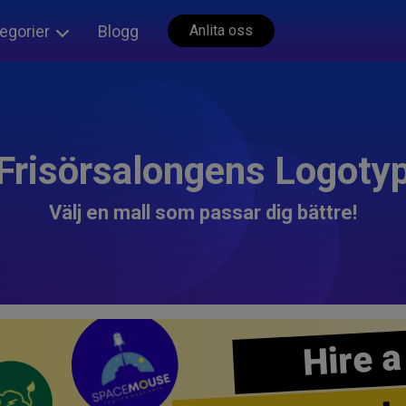
egorier
Blogg
Anlita oss
Frisörsalongens Logoty
Välj en mall som passar dig bättre!
Hire a