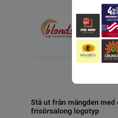
Stå ut från mängden med 
frisörsalong logotyp