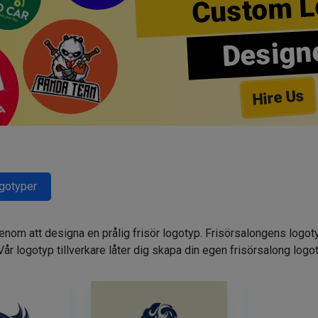
Custom L
Design
Hire Us
ogotyper
genom att designa en prålig frisör logotyp. Frisörsalongens logot
. Vår logotyp tillverkare låter dig skapa din egen frisörsalong logo