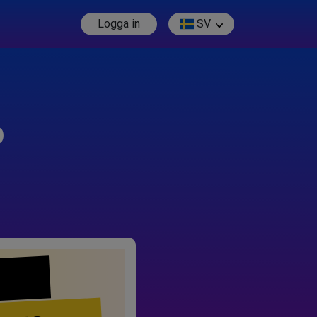
Logga in
SV
p