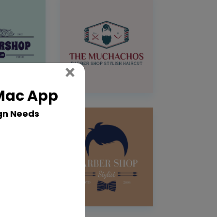
Close
×
 Mac App
gn Needs