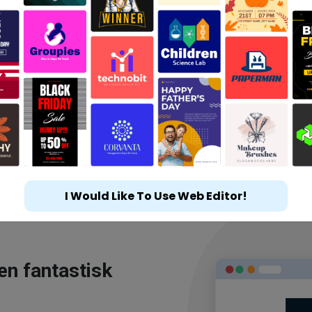
I Would Like To Use Web Editor!
en fantastisk