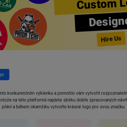
Custom L
Design
Hire Us
ga
omto konkurenčním výklenku a pomohlo vám vytvořit rozpoznatel
protože na této platformě najdete sbírku dobře zpracovaných náv
přání a během okamžiku vytvořte krásné logo pro svou značku.