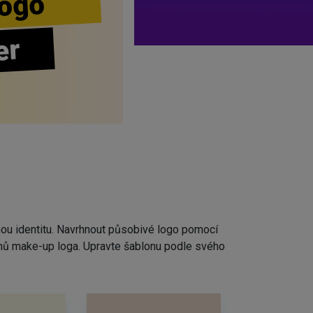
ogo
er
nou identitu. Navrhnout působivé logo pomocí
rhů make-up loga. Upravte šablonu podle svého