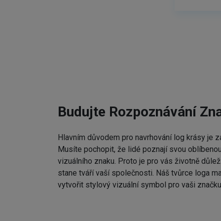
Budujte Rozpoznávání Zn
Hlavním důvodem pro navrhování log krásy je zap
Musíte pochopit, že lidé poznají svou oblíbenou
vizuálního znaku. Proto je pro vás životně důleži
stane tváří vaší společnosti. Náš tvůrce loga m
vytvořit stylový vizuální symbol pro vaši značku