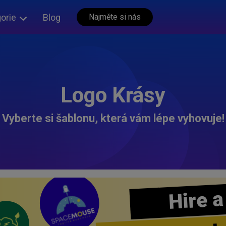
orie
Blog
Najměte si nás
Logo Krásy
Vyberte si šablonu, která vám lépe vyhovuje!
Hire a