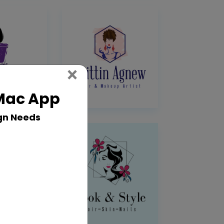
Close
×
 Mac App
gn Needs