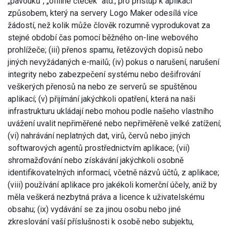
„pavouků“, „offline čteček“ atd., pro přístup k aplikaci
způsobem, který na servery Logo Maker odesílá více
žádostí, než kolik může člověk rozumně vyprodukovat za
stejné období čas pomocí běžného on-line webového
prohlížeče; (iii) přenos spamu, řetězových dopisů nebo
jiných nevyžádaných e-mailů; (iv) pokus o narušení, narušení
integrity nebo zabezpečení systému nebo dešifrování
veškerých přenosů na nebo ze serverů se spuštěnou
aplikací; (v) přijímání jakýchkoli opatření, která na naši
infrastrukturu ukládají nebo mohou podle našeho vlastního
uvážení uvalit nepřiměřené nebo nepřiměřeně velké zatížení;
(vi) nahrávání neplatných dat, virů, červů nebo jiných
softwarových agentů prostřednictvím aplikace; (vii)
shromažďování nebo získávání jakýchkoli osobně
identifikovatelných informací, včetně názvů účtů, z aplikace;
(viii) používání aplikace pro jakékoli komerční účely, aniž by
měla veškerá nezbytná práva a licence k uživatelskému
obsahu; (ix) vydávání se za jinou osobu nebo jiné
zkreslování vaší příslušnosti k osobě nebo subjektu,