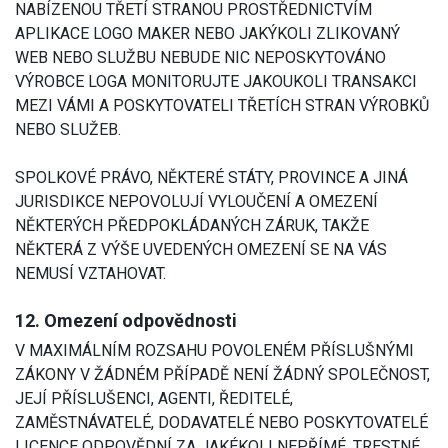
NABÍZENOU TŘETÍ STRANOU PROSTŘEDNICTVÍM
APLIKACE LOGO MAKER NEBO JAKÝKOLI ZLIKOVANÝ
WEB NEBO SLUŽBU NEBUDE NIC NEPOSKYTOVÁNO
VÝROBCE LOGA MONITORUJTE JAKOUKOLI TRANSAKCI
MEZI VÁMI A POSKYTOVATELI TŘETÍCH STRAN VÝROBKŮ
NEBO SLUŽEB.
SPOLKOVÉ PRÁVO, NĚKTERÉ STÁTY, PROVINCE A JINÁ
JURISDIKCE NEPOVOLUJÍ VYLOUČENÍ A OMEZENÍ
NĚKTERÝCH PŘEDPOKLÁDANÝCH ZÁRUK, TAKŽE
NĚKTERÁ Z VÝŠE UVEDENÝCH OMEZENÍ SE NA VÁS
NEMUSÍ VZTAHOVAT.
12. Omezení odpovědnosti
V MAXIMÁLNÍM ROZSAHU POVOLENÉM PŘÍSLUŠNÝMI
ZÁKONY V ŽÁDNÉM PŘÍPADĚ NENÍ ŽÁDNÝ SPOLEČNOST,
JEJÍ PŘÍSLUŠENCI, AGENTI, ŘEDITELÉ,
ZAMĚSTNÁVATELÉ, DODAVATELÉ NEBO POSKYTOVATELÉ
LICENCE ODPOVĚDNÍ ZA JAKÉKOLI NEPŘÍMÉ, TRESTNÉ,