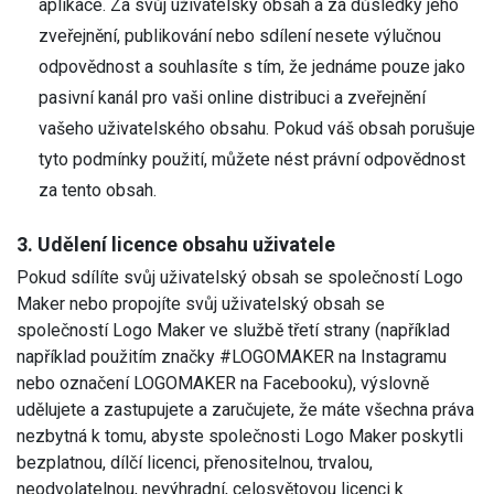
aplikace. Za svůj uživatelský obsah a za důsledky jeho
zveřejnění, publikování nebo sdílení nesete výlučnou
odpovědnost a souhlasíte s tím, že jednáme pouze jako
pasivní kanál pro vaši online distribuci a zveřejnění
vašeho uživatelského obsahu. Pokud váš obsah porušuje
tyto podmínky použití, můžete nést právní odpovědnost
za tento obsah.
3. Udělení licence obsahu uživatele
Pokud sdílíte svůj uživatelský obsah se společností Logo
Maker nebo propojíte svůj uživatelský obsah se
společností Logo Maker ve službě třetí strany (například
například použitím značky #LOGOMAKER na Instagramu
nebo označení LOGOMAKER na Facebooku), výslovně
udělujete a zastupujete a zaručujete, že máte všechna práva
nezbytná k tomu, abyste společnosti Logo Maker poskytli
bezplatnou, dílčí licenci, přenositelnou, trvalou,
neodvolatelnou, nevýhradní, celosvětovou licenci k