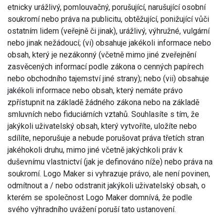
etnicky urážlivý, pomlouvačný, porušující, narušující osobní
soukromí nebo práva na publicitu, obtěžující, ponižující vůči
ostatním lidem (veřejně či jinak), urážlivý, výhružné, vulgární
nebo jinak nežádoucí; (vi) obsahuje jakékoli informace nebo
obsah, který je nezákonný (včetně mimo jiné zveřejnění
zasvěcených informací podle zákona o cenných papírech
nebo obchodního tajemství jiné strany); nebo (vii) obsahuje
jakékoli informace nebo obsah, který nemáte právo
zpřístupnit na základě žádného zákona nebo na základě
smluvních nebo fiduciárních vztahů. Souhlasíte s tím, že
jakýkoli uživatelský obsah, který vytvoříte, uložíte nebo
sdílíte, neporušuje a nebude porušovat práva třetích stran
jakéhokoli druhu, mimo jiné včetně jakýchkoli práv k
duševnímu vlastnictví (jak je definováno níže) nebo práva na
soukromí. Logo Maker si vyhrazuje právo, ale není povinen,
odmítnout a / nebo odstranit jakýkoli uživatelský obsah, o
kterém se společnost Logo Maker domnívá, že podle
svého výhradního uvážení poruší tato ustanovení.