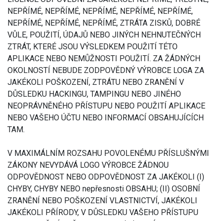
NEPŘÍMÉ, NEPŘÍMÉ, NEPŘÍMÉ, NEPŘÍMÉ, NEPŘÍMÉ,
NEPŘÍMÉ, NEPŘÍMÉ, NEPŘÍMÉ, ZTRÁTA ZISKŮ, DOBRÉ
VŮLE, POUŽITÍ, ÚDAJŮ NEBO JINÝCH NEHNUTEČNÝCH
ZTRÁT, KTERÉ JSOU VÝSLEDKEM POUŽITÍ TÉTO
APLIKACE NEBO NEMŮŽNOSTI POUŽITÍ. ZA ŽÁDNÝCH
OKOLNOSTÍ NEBUDE ZODPOVĚDNÝ VÝROBCE LOGA ZA
JAKÉKOLI POŠKOZENÍ, ZTRÁTU NEBO ZRANĚNÍ V
DŮSLEDKU HACKINGU, TAMPINGU NEBO JINÉHO
NEOPRÁVNĚNÉHO PŘÍSTUPU NEBO POUŽITÍ APLIKACE
NEBO VAŠEHO ÚČTU NEBO INFORMACÍ OBSAHUJÍCÍCH
TAM.
V MAXIMÁLNÍM ROZSAHU POVOLENÉMU PŘÍSLUŠNÝMI
ZÁKONY NEVYDÁVÁ LOGO VÝROBCE ŽÁDNOU
ODPOVĚDNOST NEBO ODPOVĚDNOST ZA JAKÉKOLI (I)
CHYBY, CHYBY NEBO nepřesnosti OBSAHU; (II) OSOBNÍ
ZRANĚNÍ NEBO POŠKOZENÍ VLASTNICTVÍ, JAKÉKOLI
JAKÉKOLI PŘÍRODY, V DŮSLEDKU VAŠEHO PŘÍSTUPU