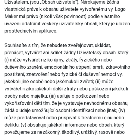
Uživatelem, jsou „Obsah uživatele“). Nárokujeme žádná
vlastnická práva k obsahu uživatele vytvořenému vy. Logo
Maker má právo (nikoli však povinnost) podle vlastního
uvážení odstranit veškerý uživatelský obsah, který je uložen
prostřednictvím aplikace.
Souhlasíte s tím, že nebudete zveřejňovat, ukládat,
přenášet, vytvářet ani sdílet žádný Uživatelský obsah, který:
(i) může vytvářet riziko újmy, ztráty, fyzického nebo
duševního zranění, emocionálního utrpení, smrti, zdravotního
postižení, znetvoření nebo fyzické či duševní nemoci vy,
jakékoli jiné osobě nebo jakémukoli zvířeti; (ii) může
vytvářet riziko jakékoli další ztráty nebo poškození jakékoli
osoby nebo majetku; (iii) usiluje o poškození nebo
vykořisťování dětí tím, že je vystavuje nevhodnému obsahu,
žádá o údaje umožňující osobní identifikaci nebo jinak; (iv)
může představovat nebo přispívat k trestnému činu nebo
deliktu; (v) obsahuje jakékoli informace nebo obsah, který
považujeme za nezákonný, škodlivý, urážlivý, rasově nebo