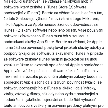
Následující ustanovení se vztahuje na jakýkoli mobilní
software, který získáte z iTunes Store („Software
pocházející z iTunes“): Berete na vědomí a souhlasíte s tím,
že tato Smlouva je výhradně mezi vámi a Logo Makerem,
nikoli Apple, a že Apple nenese žádnou odpovědnost za
iTunes - Získaný software nebo jeho obsah. Vaše používání
softwaru získávaného iTunes musí být v souladu s
podmínkami služby App Store. Berete na vědomí, že Apple
nemá žádnou povinnost poskytovat jakékoli služby údržby a
podpory týkající se softwaru získávaného iTunes. v případě,
že software získaný iTunes nesplní jakoukoli příslušnou
záruku, můžete to oznámit společnosti Apple a společnost
Apple vám vrátí kupní cenu softwaru získaného iTunes; v
maximálním rozsahu povoleném platnými zákony bude mít
společnost Apple žádná další záruční povinnost týkající se
softwaru pocházejícího z iTunes a jakékoli další nároky,
ztráty, závazky, škody, náklady nebo výdaje související s
nedodržením jakéhokoli ujednání se bude řídit výhradně
touto smlouvou a veškerými právními předpisy platnými pro