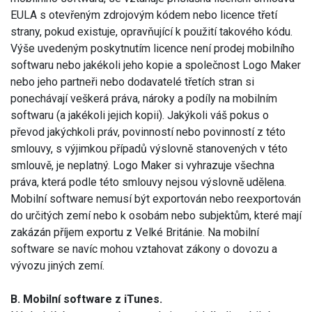
EULA s otevřeným zdrojovým kódem nebo licence třetí
strany, pokud existuje, opravňující k použití takového kódu.
Výše uvedeným poskytnutím licence není prodej mobilního
softwaru nebo jakékoli jeho kopie a společnost Logo Maker
nebo jeho partneři nebo dodavatelé třetích stran si
ponechávají veškerá práva, nároky a podíly na mobilním
softwaru (a jakékoli jejich kopii). Jakýkoli váš pokus o
převod jakýchkoli práv, povinností nebo povinností z této
smlouvy, s výjimkou případů výslovně stanovených v této
smlouvě, je neplatný. Logo Maker si vyhrazuje všechna
práva, která podle této smlouvy nejsou výslovně udělena.
Mobilní software nemusí být exportován nebo reexportován
do určitých zemí nebo k osobám nebo subjektům, které mají
zakázán příjem exportu z Velké Británie. Na mobilní
software se navíc mohou vztahovat zákony o dovozu a
vývozu jiných zemí.
B. Mobilní software z iTunes.