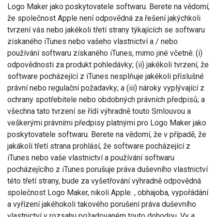
Logo Maker jako poskytovatele softwaru. Berete na vědomí,
že společnost Apple není odpovědná za řešení jakýchkoli
tvrzení vás nebo jakékoli třetí strany týkajících se softwaru
získaného iTunes nebo vašeho vlastnictví a / nebo
používání softwaru získaného iTunes, mimo jiné včetně: (i)
odpovědnosti za produkt pohledávky; (ii) jakékoli tvrzení, že
software pocházející z iTunes nesplňuje jakékoli příslušné
právní nebo regulační požadavky; a (iii) nároky vyplývající z
ochrany spotřebitele nebo obdobných právních předpisů; a
všechna tato tvrzení se řídí výhradně touto Smlouvou a
veškerými právními předpisy platnými pro Logo Maker jako
poskytovatele softwaru. Berete na vědomí, že v případě, že
jakákoli třetí strana prohlásí, že software pocházející z
iTunes nebo vaše vlastnictví a používání softwaru
pocházejícího z iTunes porušuje práva duševního vlastnictví
této třetí strany, bude za vyšetřování výhradně odpovědná
společnost Logo Maker, nikoli Apple. , obhajoba, vypořádání
a vyřízení jakéhokoli takového porušení práva duševního
vlastnictví v rozsahu požadovaném touto dohodou. Vy a