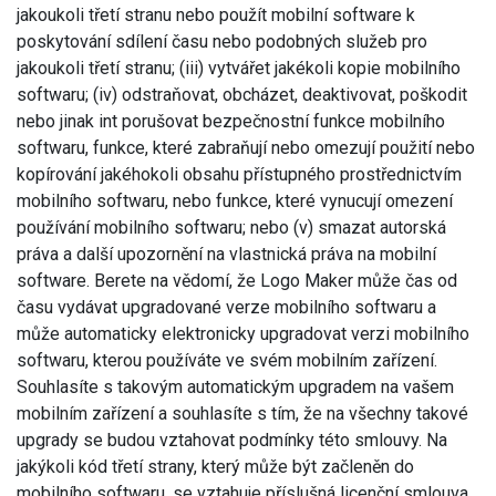
jakoukoli třetí stranu nebo použít mobilní software k
poskytování sdílení času nebo podobných služeb pro
jakoukoli třetí stranu; (iii) vytvářet jakékoli kopie mobilního
softwaru; (iv) odstraňovat, obcházet, deaktivovat, poškodit
nebo jinak int porušovat bezpečnostní funkce mobilního
softwaru, funkce, které zabraňují nebo omezují použití nebo
kopírování jakéhokoli obsahu přístupného prostřednictvím
mobilního softwaru, nebo funkce, které vynucují omezení
používání mobilního softwaru; nebo (v) smazat autorská
práva a další upozornění na vlastnická práva na mobilní
software. Berete na vědomí, že Logo Maker může čas od
času vydávat upgradované verze mobilního softwaru a
může automaticky elektronicky upgradovat verzi mobilního
softwaru, kterou používáte ve svém mobilním zařízení.
Souhlasíte s takovým automatickým upgradem na vašem
mobilním zařízení a souhlasíte s tím, že na všechny takové
upgrady se budou vztahovat podmínky této smlouvy. Na
jakýkoli kód třetí strany, který může být začleněn do
mobilního softwaru, se vztahuje příslušná licenční smlouva