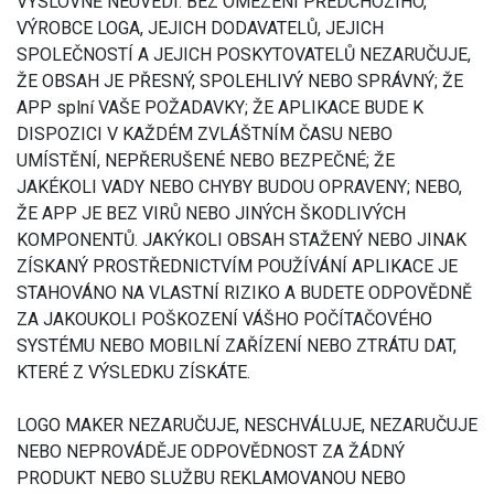
VÝSLOVNĚ NEUVEDÍ. BEZ OMEZENÍ PŘEDCHOZÍHO,
VÝROBCE LOGA, JEJICH DODAVATELŮ, JEJICH
SPOLEČNOSTÍ A JEJICH POSKYTOVATELŮ NEZARUČUJE,
ŽE OBSAH JE PŘESNÝ, SPOLEHLIVÝ NEBO SPRÁVNÝ; ŽE
APP splní VAŠE POŽADAVKY; ŽE APLIKACE BUDE K
DISPOZICI V KAŽDÉM ZVLÁŠTNÍM ČASU NEBO
UMÍSTĚNÍ, NEPŘERUŠENÉ NEBO BEZPEČNÉ; ŽE
JAKÉKOLI VADY NEBO CHYBY BUDOU OPRAVENY; NEBO,
ŽE APP JE BEZ VIRŮ NEBO JINÝCH ŠKODLIVÝCH
KOMPONENTŮ. JAKÝKOLI OBSAH STAŽENÝ NEBO JINAK
ZÍSKANÝ PROSTŘEDNICTVÍM POUŽÍVÁNÍ APLIKACE JE
STAHOVÁNO NA VLASTNÍ RIZIKO A BUDETE ODPOVĚDNĚ
ZA JAKOUKOLI POŠKOZENÍ VÁŠHO POČÍTAČOVÉHO
SYSTÉMU NEBO MOBILNÍ ZAŘÍZENÍ NEBO ZTRÁTU DAT,
KTERÉ Z VÝSLEDKU ZÍSKÁTE.
LOGO MAKER NEZARUČUJE, NESCHVÁLUJE, NEZARUČUJE
NEBO NEPROVÁDĚJE ODPOVĚDNOST ZA ŽÁDNÝ
PRODUKT NEBO SLUŽBU REKLAMOVANOU NEBO