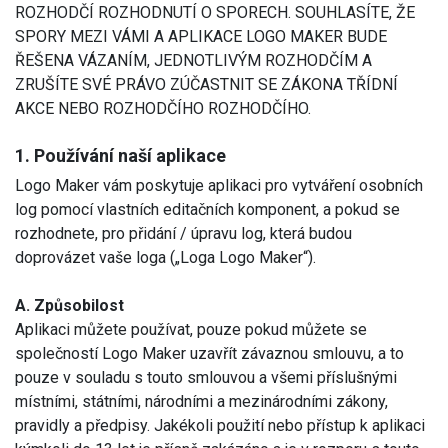
ROZHODČÍ ROZHODNUTÍ O SPORECH. SOUHLASÍTE, ŽE
SPORY MEZI VÁMI A APLIKACE LOGO MAKER BUDE
ŘEŠENA VÁZANÍM, JEDNOTLIVÝM ROZHODČÍM A
ZRUŠÍTE SVÉ PRÁVO ZÚČASTNIT SE ZÁKONA TŘÍDNÍ
AKCE NEBO ROZHODČÍHO ROZHODČÍHO.
1. Používání naší aplikace
Logo Maker vám poskytuje aplikaci pro vytváření osobních
log pomocí vlastních editačních komponent, a pokud se
rozhodnete, pro přidání / úpravu log, která budou
doprovázet vaše loga („Loga Logo Maker“).
A. Způsobilost
Aplikaci můžete používat, pouze pokud můžete se
společností Logo Maker uzavřít závaznou smlouvu, a to
pouze v souladu s touto smlouvou a všemi příslušnými
místními, státními, národními a mezinárodními zákony,
pravidly a předpisy. Jakékoli použití nebo přístup k aplikaci