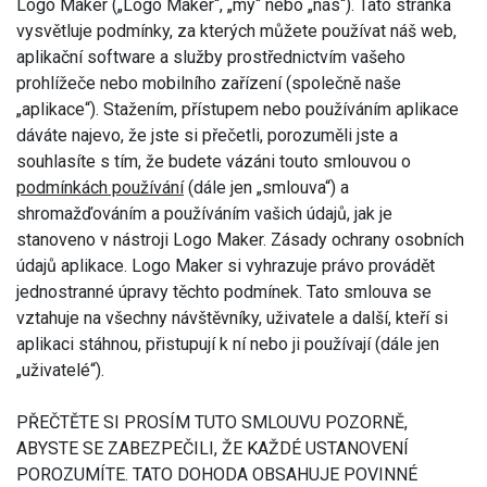
Logo Maker („Logo Maker“, „my“ nebo „nás“). Tato stránka
vysvětluje podmínky, za kterých můžete používat náš web,
aplikační software a služby prostřednictvím vašeho
prohlížeče nebo mobilního zařízení (společně naše
„aplikace“). Stažením, přístupem nebo používáním aplikace
dáváte najevo, že jste si přečetli, porozuměli jste a
souhlasíte s tím, že budete vázáni touto smlouvou o
podmínkách používání
(dále jen „smlouva“) a
shromažďováním a používáním vašich údajů, jak je
stanoveno v nástroji Logo Maker. Zásady ochrany osobních
údajů aplikace. Logo Maker si vyhrazuje právo provádět
jednostranné úpravy těchto podmínek. Tato smlouva se
vztahuje na všechny návštěvníky, uživatele a další, kteří si
aplikaci stáhnou, přistupují k ní nebo ji používají (dále jen
„uživatelé“).
PŘEČTĚTE SI PROSÍM TUTO SMLOUVU POZORNĚ,
ABYSTE SE ZABEZPEČILI, ŽE KAŽDÉ USTANOVENÍ
POROZUMÍTE. TATO DOHODA OBSAHUJE POVINNÉ