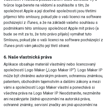
tvůrce loga berete na vědomí a souhlasíte s tím, že
společnost Apple a její dceřiné společnosti jsou třetími
příjemci této smlouvy, pokud jde o vaši licenci na software
pocházející z iTunes, a že na základě vašeho souhlasu s
podmínkami této smlouvy společnost Apple mít právo (a
bude se mít za to, že toto právo přijalo) vymáhat tuto
Smlouvu, pokud jde o vaši licenci na software pocházející z
iTunes proti vám jakožto její třetí straně.
6. Naše vlastnická práva
Aplikace obsahuje materiál vlastněný nebo licencovaný
společností Logo Maker („Logo Maker IP“). Logo Maker IP
může být chráněno autorským právem, ochrannou známkou,
patentem, obchodním tajemstvím a dalšími zákony a mezi
vámi a společností Logo Maker vlastní a ponechává si
všechna práva na Logo Maker IP. Neodstraníte, nezměníte
ani nezakryjete žádná upozornění na autorská práva,
ochranné známky, servisní značky ani jiná upozornění na