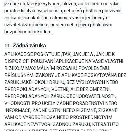
jakéhokoli, který je vytvořen, uložen, sdílen nebo odeslán
prostřednictvím vašeho účtu; nebo (vi) přístup a používání
aplikace jakoukoli jinou stranou s vaším jedinečným
uživatelským jménem, ​​heslem nebo jiným příslušným
bezpečnostním kódem.
11. Žádná záruka
APLIKACE SE POSKYTUJE „TAK, JAK JE“ A „JAK JE K
DISPOZICI“. POUŽÍVÁNÍ APLIKACE JE NA VAŠE VLASTNÍ
RIZIKO. V MAXIMÁLNÍM ROZSAHU POVOLENÉMU
PŘÍSLUŠNÝMI ZÁKONY JE APLIKACE POSKYTOVÁNA BEZ
ZÁRUK JAKÉHOKOLI DRUHU, BEZ VÝSLOVNÝCH NEBO
PŘEDPOKLÁDANÝCH, VČETNĚ, ALE BEZ OMEZENÍ,
PŘEDPOKLÁDANÝCH ZÁRUK OBCHODOVATELNOSTI,
VHODNOSTI PRO ÚČELY. ŽÁDNÉ PORADENSTVÍ NEBO
INFORMACE, ŽÁDNÉ ÚSTNÍ NEBO PÍSEMNÉ, ZÍSKANÉ
VÁM OD VÝROBCE LOGA NEBO PROSTŘEDNICTVÍM
APLIKACE NEVYTVOŘÍ ŽÁDNOU ZÁRUKU, KTERÁ TUTO