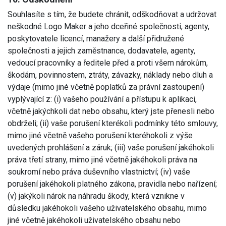
Souhlasíte s tím, že budete chránit, odškodňovat a udržovat
neškodné Logo Maker a jeho dceřiné společnosti, agenty,
poskytovatele licencí, manažery a další přidružené
společnosti a jejich zaměstnance, dodavatele, agenty,
vedoucí pracovníky a ředitele před a proti všem nárokům,
škodám, povinnostem, ztráty, závazky, náklady nebo dluh a
výdaje (mimo jiné včetně poplatků za právní zastoupení)
vyplývající z: (i) vašeho používání a přístupu k aplikaci,
včetně jakýchkoli dat nebo obsahu, který jste přenesli nebo
obdrželi; (ii) vaše porušení kterékoli podmínky této smlouvy,
mimo jiné včetně vašeho porušení kteréhokoli z výše
uvedených prohlášení a záruk; (iii) vaše porušení jakéhokoli
práva třetí strany, mimo jiné včetně jakéhokoli práva na
soukromí nebo práva duševního vlastnictví; (iv) vaše
porušení jakéhokoli platného zákona, pravidla nebo nařízení;
(v) jakýkoli nárok na náhradu škody, která vznikne v
důsledku jakéhokoli vašeho uživatelského obsahu, mimo
jiné včetně jakéhokoli uživatelského obsahu nebo