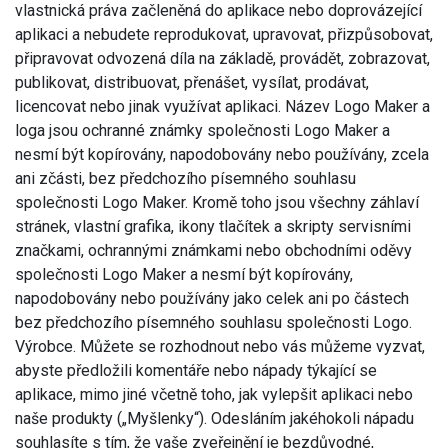
vlastnická práva začleněná do aplikace nebo doprovázející
aplikaci a nebudete reprodukovat, upravovat, přizpůsobovat,
připravovat odvozená díla na základě, provádět, zobrazovat,
publikovat, distribuovat, přenášet, vysílat, prodávat,
licencovat nebo jinak využívat aplikaci. Název Logo Maker a
loga jsou ochranné známky společnosti Logo Maker a
nesmí být kopírovány, napodobovány nebo používány, zcela
ani zčásti, bez předchozího písemného souhlasu
společnosti Logo Maker. Kromě toho jsou všechny záhlaví
stránek, vlastní grafika, ikony tlačítek a skripty servisními
značkami, ochrannými známkami nebo obchodními oděvy
společnosti Logo Maker a nesmí být kopírovány,
napodobovány nebo používány jako celek ani po částech
bez předchozího písemného souhlasu společnosti Logo.
Výrobce. Můžete se rozhodnout nebo vás můžeme vyzvat,
abyste předložili komentáře nebo nápady týkající se
aplikace, mimo jiné včetně toho, jak vylepšit aplikaci nebo
naše produkty („Myšlenky“). Odesláním jakéhokoli nápadu
souhlasíte s tím, že vaše zveřejnění je bezdůvodné,