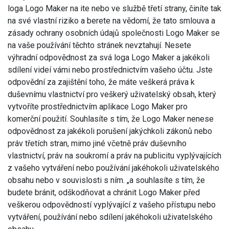
loga Logo Maker na ite nebo ve službě třetí strany, činíte tak
na své vlastní riziko a berete na vědomí, že tato smlouva a
zásady ochrany osobních údajů společnosti Logo Maker se
na vaše používání těchto stránek nevztahují. Nesete
výhradní odpovědnost za svá loga Logo Maker a jakékoli
sdílení videí vámi nebo prostřednictvím vašeho účtu. Jste
odpovědní za zajištění toho, že máte veškerá práva k
duševnímu vlastnictví pro veškerý uživatelský obsah, který
vytvoříte prostřednictvím aplikace Logo Maker pro
komerční použití. Souhlasíte s tím, že Logo Maker nenese
odpovědnost za jakékoli porušení jakýchkoli zákonů nebo
práv třetích stran, mimo jiné včetně práv duševního
vlastnictví, práv na soukromí a práv na publicitu vyplývajících
z vašeho vytváření nebo používání jakéhokoli uživatelského
obsahu nebo v souvislosti s ním. „a souhlasíte s tím, že
budete bránit, odškodňovat a chránit Logo Maker před
veškerou odpovědností vyplývající z vašeho přístupu nebo
vytváření, používání nebo sdílení jakéhokoli uživatelského