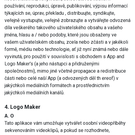
používání, reprodukci, úpravě, publikování, výpisu informací
týkajících se, úprav, překladu , distribuujte, syndikujte,
veřejně vystupujte, veřejně zobrazujte a vytvářejte odvozená
díla veškerého takového uživatelského obsahu a vašeho
jména, hlasu a / nebo podoby, které jsou obsaženy ve
vašem uživatelském obsahu, zcela nebo zčásti a v jakékoli
formě, médiu nebo technologie, ať již nyní známá nebo dále
vyvinutá, pro použití v souvislosti s obchodem s App and
Logo Maker's (a jeho nástupci a přidruženými
společnostmi), mimo jiné včetně propagace a redistribuce
části nebo celé naší App (a odvozených děl th ereof) v
jakýchkoli mediálních formátech a prostřednictvím
jakýchkoli mediálních kanálů.
4. Logo Maker
A. O
Tato aplikace vám umožňuje vytvářet osobní videopříběhy
sekvenováním videoklipů, a pokud se rozhodnete,