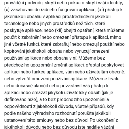
provádění podvodu, skrytí nebo pokus o skrytí vaší identity;
(x) zasahování do řádného fungování aplikace; (xi) přístup k
jakémukoli obsahu v aplikaci prostřednictvím jakékoli
technologie nebo jiných prostředků než těch, které
poskytuje aplikace; nebo (xii) obejití opatření, která můžeme
použít k zabránění nebo omezení přístupu k aplikaci, mimo
jiné včetně funkcí, které zabraňují nebo omezují použití nebo
kopírování jakéhokoli obsahu nebo vynucují omezení
používání aplikace nebo obsahu v ní. Můžeme bez
předchozího upozornění změnit aplikaci, přestat poskytovat
aplikaci nebo funkce aplikace, vám nebo uživatelům obecně,
nebo vytvořit omezení používání aplikace. Můžeme trvale
nebo dočasně ukončit nebo pozastavit váš přístup k
aplikaci nebo smazat jakýkoli uživatelský obsah (jak je
definováno níže), a to bez předchozího upozornění a
odpovědnosti z jakéhokoli důvodu, včetně případů, kdy
podle našeho výhradního rozhodnutí porušíte jakékoli
ustanovení této smlouvy nebo bez důvod. Po ukončení z
jakéhokoli důvodu nebo bez důvodu jste nadále vázáni