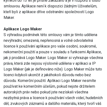
kýmkoli do 13 let je přísně zakázáno a je v rozporu s touto
smlouvou. Aplikace není k dispozici žádným Uživatelům,
kteří byli z aplikace dříve odstraněni společností Logo
Maker.
Aplikace Logo Maker
S výhradou podmínek této smlouvy vám je tímto udělena
nevýhradní, omezená, nepřenosná a volně odvolatelná
licence k používání aplikace pro vaše osobní, soukromé,
nekomerční použití a pouze v souladu s funkcemi Aplikace,
jak ji prodává Logo Maker. Logo Maker si vyhrazuje všechna
práva, která zde nejsou výslovně udělena v aplikaci a IP
Logo Maker (jak je definováno níže). Logo Maker může tuto
licenci kdykoli ukončit z jakéhokoli důvodu nebo bez
důvodu. Komerční použití. Aplikaci Logo Maker nesmíte
používat ke komerčním účelům, pokud nejste držitelem
autorských práv nebo pokud jste nezískali všechna
nezbytná práva a licence k používání všech videí, hudebních
děl, zvukových záznamů a dalšího materiálu, který tvoří váš