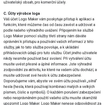
uživatelský obsah, pro komerční účely.
C. Účty výrobce loga
Váš účet Logo Maker vám poskytuje přístup k aplikaci a
funkcím, které můžeme čas od času zavést a udržovat a
podle našeho výhradního uvážení. Připojením ke službě
Logo Maker pomocí služby třetí strany nám dáváte
oprávnění k přístupu a používání vašich informací z této
služby, jak to tato služba povoluje, a k ukládání
přihlašovacích údajů pro tuto službu. Účet jiného uživatele
nikdy nesmíte používat bez svolení. Při vytváření účtu
musíte uvést přesné a úplné informace. Jste výhradně
zodpovědní za aktivitu, ke které na vašem účtu dochází, a
musíte udržovat své heslo k účtu zabezpečené.
Doporučujeme vám, abyste ve svém účtu používali „silná“
hesla (hesla, která používají kombinaci malých a velkých
písmen, číslic a symbolů). O každém porušení zabezpečení
nebo neoprávněném použití vašeho účtu musíte okamžitě
upozornit Logo Maker. Logo Maker nenese odpovědnost za