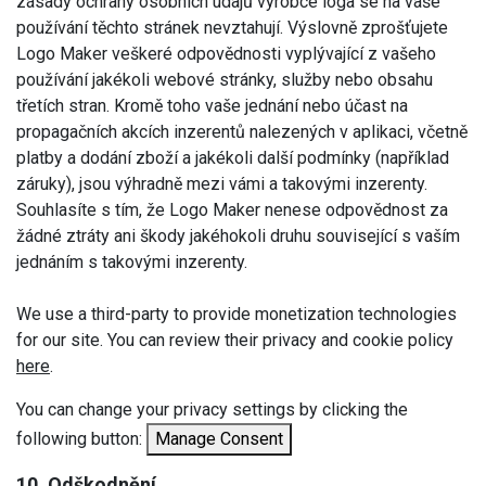
zásady ochrany osobních údajů výrobce loga se na vaše
používání těchto stránek nevztahují. Výslovně zprošťujete
Logo Maker veškeré odpovědnosti vyplývající z vašeho
používání jakékoli webové stránky, služby nebo obsahu
třetích stran. Kromě toho vaše jednání nebo účast na
propagačních akcích inzerentů nalezených v aplikaci, včetně
platby a dodání zboží a jakékoli další podmínky (například
záruky), jsou výhradně mezi vámi a takovými inzerenty.
Souhlasíte s tím, že Logo Maker nenese odpovědnost za
žádné ztráty ani škody jakéhokoli druhu související s vaším
jednáním s takovými inzerenty.
We use a third-party to provide monetization technologies
for our site. You can review their privacy and cookie policy
here
.
You can change your privacy settings by clicking the
following button:
Manage Consent
10. Odškodnění