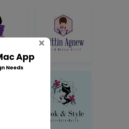
Close
×
 Mac App
gn Needs