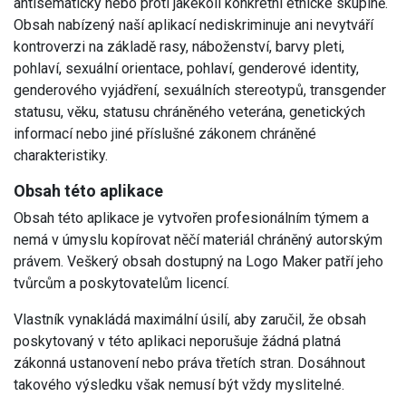
antisématický nebo proti jakékoli konkrétní etnické skupině.
Obsah nabízený naší aplikací nediskriminuje ani nevytváří
kontroverzi na základě rasy, náboženství, barvy pleti,
pohlaví, sexuální orientace, pohlaví, genderové identity,
genderového vyjádření, sexuálních stereotypů, transgender
statusu, věku, statusu chráněného veterána, genetických
informací nebo jiné příslušné zákonem chráněné
charakteristiky.
Obsah této aplikace
Obsah této aplikace je vytvořen profesionálním týmem a
nemá v úmyslu kopírovat něčí materiál chráněný autorským
právem. Veškerý obsah dostupný na Logo Maker patří jeho
tvůrcům a poskytovatelům licencí.
Vlastník vynakládá maximální úsilí, aby zaručil, že obsah
poskytovaný v této aplikaci neporušuje žádná platná
zákonná ustanovení nebo práva třetích stran. Dosáhnout
takového výsledku však nemusí být vždy myslitelné.