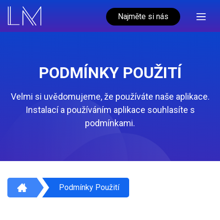
Najměte si nás
PODMÍNKY POUŽITÍ
Velmi si uvědomujeme, že používáte naše aplikace.
Instalací a používáním aplikace souhlasíte s
podmínkami.
Podmínky Použití