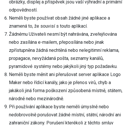
obrázky, displej a příspěvek jsou vaší výhradní a primární
odpovědností.
Neměli byste používat obsah žádné jiné aplikace a
znamená to, že souvisí s touto aplikací.
Žádnému Uživateli nesmí být nahrávána, zveřejňována
nebo zasílána e-mailem, přeposílána nebo jinak
zpřístupněna žádná nechtěná nebo nelegitimní reklama,
propagace, nevyžádaná pošta, seznamy kanálů,
pyramidové systémy nebo jakýkoli jiný typ požadavku.
Neměli byste měnit ani přerušovat server aplikace Logo
Maker nebo řídicí kanály, jako je přenos virů, chyb a
jakákoli jiná forma poškození způsobená místně, státem,
národně nebo mezinárodně.
Při používání aplikace byste neměli úmyslně nebo
nedobrovolně porušovat žádné místní, státní, národní ani
zahraniční zákony. Porušení kterékoli z těchto smluv