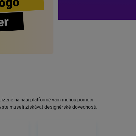
ogo
er
nabízené na naší platformě vám mohou pomoci
ž byste museli získávat designérské dovednosti.