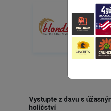
Vystupte z davu s úžasn
holičství