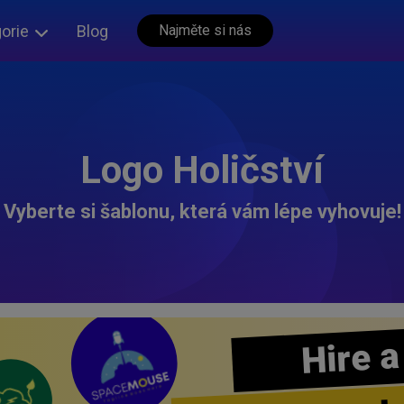
orie
Blog
Najměte si nás
Logo Holičství
Vyberte si šablonu, která vám lépe vyhovuje!
Hire a