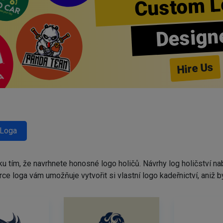
Custom L
Design
Hire Us
 Loga
ku tím, že navrhnete honosné logo holičů. Návrhy log holičství 
tvůrce loga vám umožňuje vytvořit si vlastní logo kadeřnictví, ani