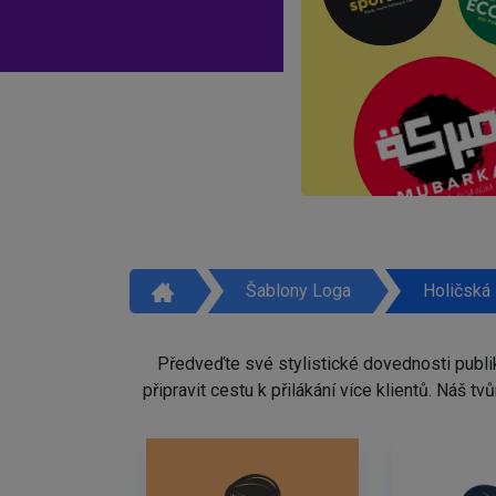
Šablony Loga
Holičská
Předveďte své stylistické dovednosti publi
připravit cestu k přilákání více klientů. Náš 