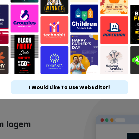
I Would Like To Use Web Editor!
ým logem