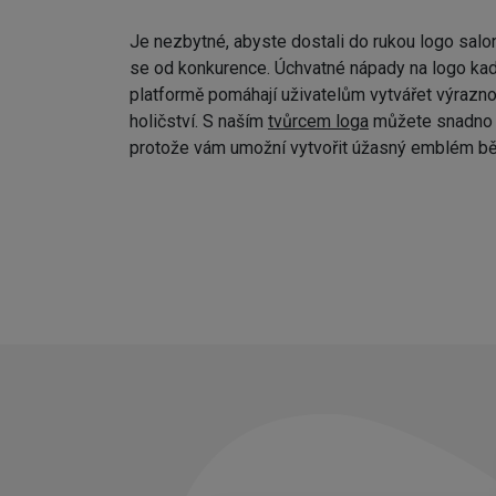
Je nezbytné, abyste dostali do rukou logo salo
se od konkurence. Úchvatné nápady na logo kad
platformě pomáhají uživatelům vytvářet výraznou
holičství. S naším
tvůrcem loga
můžete snadno p
protože vám umožní vytvořit úžasný emblém bě