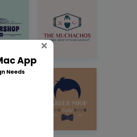
Close
×
 Mac App
gn Needs