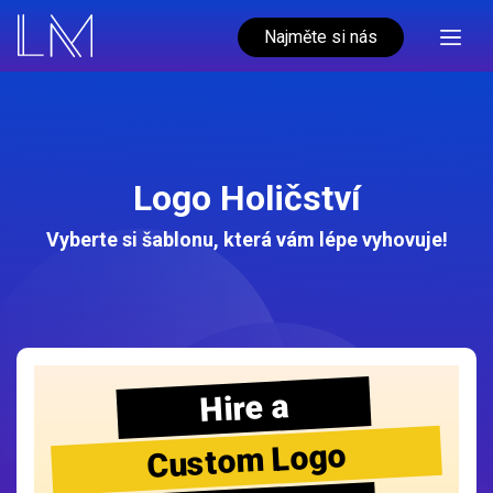
Najměte si nás
Logo Holičství
Vyberte si šablonu, která vám lépe vyhovuje!
Hire a
Custom Logo