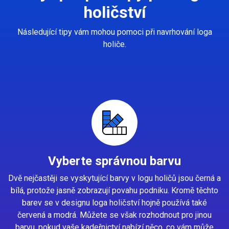
holičství
Následující tipy vám mohou pomoci při navrhování loga
holiče.
Vyberte správnou barvu
Dvě nejčastěji se vyskytující barvy v logu holičů jsou černá a
bílá, protože jasně zobrazují povahu podniku. Kromě těchto
barev se v designu loga holičství hojně používá také
červená a modrá. Můžete se však rozhodnout pro jinou
barvu, pokud vaše kadeřnictví nabízí něco, co vám může