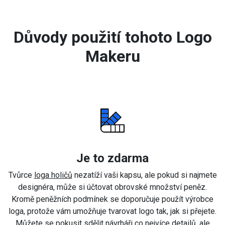
Důvody použití tohoto Logo
Makeru
Je to zdarma
Tvůrce
loga holičů
nezatíží vaši kapsu, ale pokud si najmete
designéra, může si účtovat obrovské množství peněz.
Kromě peněžních podmínek se doporučuje použít výrobce
loga, protože vám umožňuje tvarovat logo tak, jak si přejete.
Můžete se pokusit sdělit návrháři co nejvíce detailů, ale