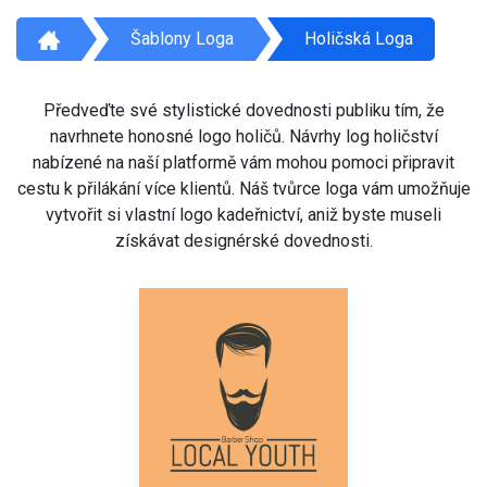
Šablony Loga
Holičská Loga
Předveďte své stylistické dovednosti publiku tím, že
navrhnete honosné logo holičů. Návrhy log holičství
nabízené na naší platformě vám mohou pomoci připravit
cestu k přilákání více klientů. Náš tvůrce loga vám umožňuje
vytvořit si vlastní logo kadeřnictví, aniž byste museli
získávat designérské dovednosti.