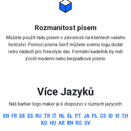
Rozmanitost písem
Můžete použít řadu písem v závislosti na klientech vašeho
holičství. Pomocí písma Serif můžete svému logu dodat
retro nádech pro freestyle dav. Formální kadeřník by měl
zvolit moderní nebo bezpatkové písmo.
Více Jazyků
Náš barber logo maker je k dispozici v různých jazycích:
EN
FR
DE
ES
RU
TR
IT
NL
EL
PT
JA
PL
CS
ID
VI
TH
KO
HU
AR
BN
RO
SV