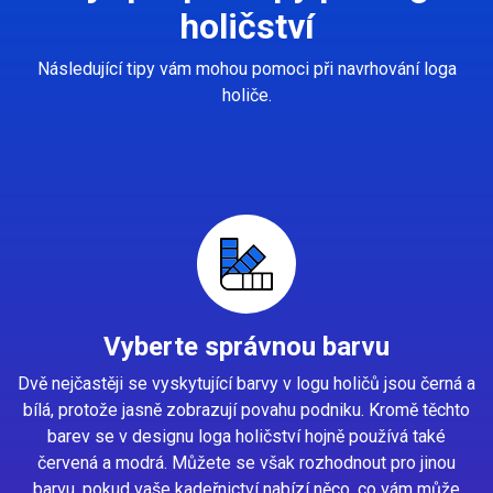
holičství
Následující tipy vám mohou pomoci při navrhování loga
holiče.
Vyberte správnou barvu
Dvě nejčastěji se vyskytující barvy v logu holičů jsou černá a
bílá, protože jasně zobrazují povahu podniku. Kromě těchto
barev se v designu loga holičství hojně používá také
červená a modrá. Můžete se však rozhodnout pro jinou
barvu, pokud vaše kadeřnictví nabízí něco, co vám může