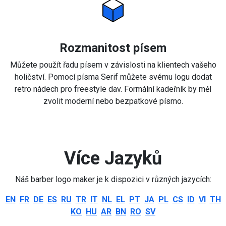
Rozmanitost písem
Můžete použít řadu písem v závislosti na klientech vašeho
holičství. Pomocí písma Serif můžete svému logu dodat
retro nádech pro freestyle dav. Formální kadeřník by měl
zvolit moderní nebo bezpatkové písmo.
Více Jazyků
Náš barber logo maker je k dispozici v různých jazycích:
EN
FR
DE
ES
RU
TR
IT
NL
EL
PT
JA
PL
CS
ID
VI
TH
KO
HU
AR
BN
RO
SV