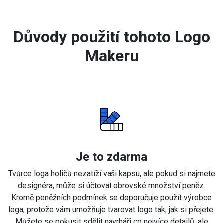
Důvody použití tohoto Logo
Makeru
Je to zdarma
Tvůrce
loga holičů
nezatíží vaši kapsu, ale pokud si najmete
designéra, může si účtovat obrovské množství peněz.
Kromě peněžních podmínek se doporučuje použít výrobce
loga, protože vám umožňuje tvarovat logo tak, jak si přejete.
Můžete se pokusit sdělit návrháři co nejvíce detailů, ale