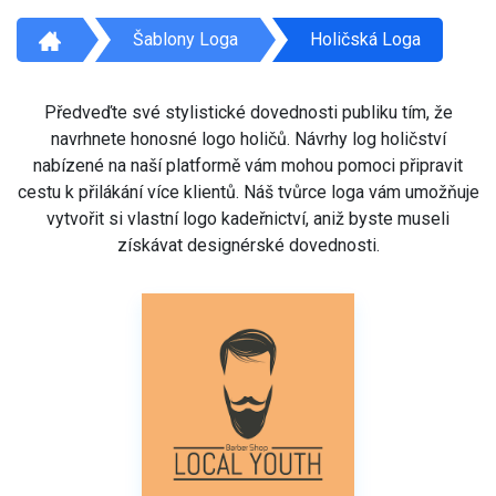
Šablony Loga
Holičská Loga
Předveďte své stylistické dovednosti publiku tím, že
navrhnete honosné logo holičů. Návrhy log holičství
nabízené na naší platformě vám mohou pomoci připravit
cestu k přilákání více klientů. Náš tvůrce loga vám umožňuje
vytvořit si vlastní logo kadeřnictví, aniž byste museli
získávat designérské dovednosti.