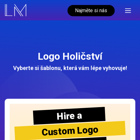
Najměte si nás
Logo Holičství
Vyberte si šablonu, která vám lépe vyhovuje!
Hire a
Custom Logo