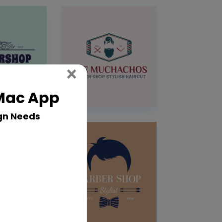
Close
×
 Mac App
gn Needs