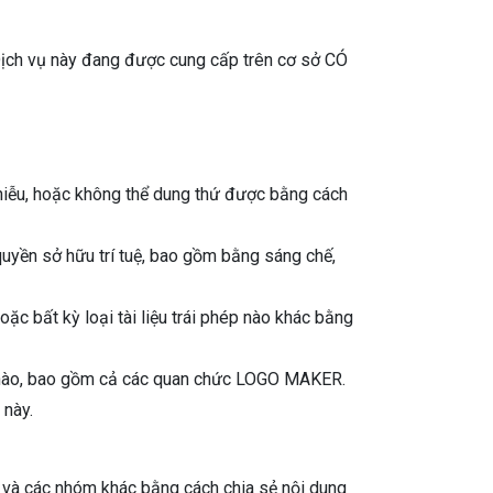
 Dịch vụ này đang được cung cấp trên cơ sở CÓ
 nhiễu, hoặc không thể dung thứ được bằng cách
uyền sở hữu trí tuệ, bao gồm bằng sáng chế,
c bất kỳ loại tài liệu trái phép nào khác bằng
Close
×
ệp nào, bao gồm cả các quan chức LOGO MAKER.
 này.
 Mac App
gn Needs
o và các nhóm khác bằng cách chia sẻ nội dung