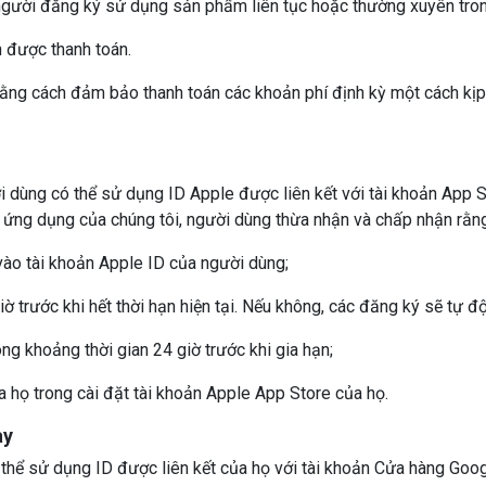
gười đăng ký sử dụng sản phẩm liên tục hoặc thường xuyên trong
I Would Like To Use Web Editor!
n được thanh toán.
bằng cách đảm bảo thanh toán các khoản phí định kỳ một cách kịp
i dùng có thể sử dụng ID Apple được liên kết với tài khoản App
 ứng dụng của chúng tôi, người dùng thừa nhận và chấp nhận rằng
vào tài khoản Apple ID của người dùng;
ờ trước khi hết thời hạn hiện tại. Nếu không, các đăng ký sẽ tự đ
ong khoảng thời gian 24 giờ trước khi gia hạn;
 họ trong cài đặt tài khoản Apple App Store của họ.
ay
thể sử dụng ID được liên kết của họ với tài khoản Cửa hàng Goo