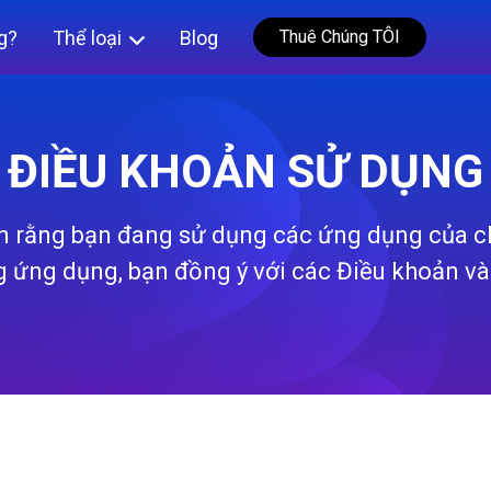
g?
Thể loại
Blog
Thuê Chúng TÔI
ĐIỀU KHOẢN SỬ DỤNG
n rằng bạn đang sử dụng các ứng dụng của ch
 ứng dụng, bạn đồng ý với các Điều khoản và