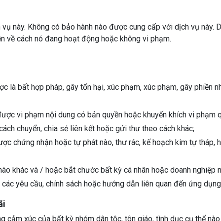
h vụ này. Không có bảo hành nào được cung cấp với dịch vụ này.
iện về cách nó đang hoạt động hoặc không vi phạm.
được là bất hợp pháp, gây tổn hại, xúc phạm, xúc phạm, gây phiền
 được vi phạm nội dung có bản quyền hoặc khuyến khích vi phạm q
cách chuyển, chia sẻ liên kết hoặc gửi thư theo cách khác;
 chứng nhận hoặc tự phát nào, thư rác, kế hoạch kim tự tháp, hoặ
y nào khác và / hoặc bắt chước bất kỳ cá nhân hoặc doanh nghi
 các yêu cầu, chính sách hoặc hướng dẫn liên quan đến ứng dụng
Unlimited Content With Our
ãi
Thousands Of Editable Templates For Your Desi
ng cảm xúc của bất kỳ nhóm dân tộc, tôn giáo, tình dục cụ thể nà