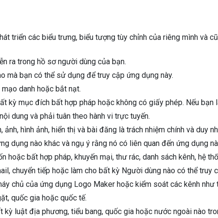
 triển các biểu trưng, ​​biểu tượng tùy chỉnh của riêng mình và cũ
ễn ra trong hồ sơ người dùng của bạn.
ào mà bạn có thể sử dụng để truy cập ứng dụng này.
 mạo danh hoặc bắt nạt.
 kỳ mục đích bất hợp pháp hoặc không có giấy phép. Nếu bạn là 
i dung và phải tuân theo hành vi trực tuyến.
h, ảnh, hình ảnh, hiển thị và bài đăng là trách nhiệm chính và duy n
ng dụng nào khác và ngụ ý rằng nó có liên quan đến ứng dụng nà
hoặc bất hợp pháp, khuyến mại, thư rác, danh sách kênh, hệ thốn
ail, chuyển tiếp hoặc làm cho bất kỳ Người dùng nào có thể truy 
y chủ của ứng dụng Logo Maker hoặc kiểm soát các kênh như truyền
t, quốc gia hoặc quốc tế.
 kỳ luật địa phương, tiểu bang, quốc gia hoặc nước ngoài nào tr